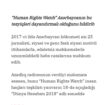
“Human Rights Watch” Azərbaycanın bu
təzyiqləri dayandırmalı olduğunu bildirib
2017-ci ildə Azərbaycan hökuməti azı 25
jurnalisti, siyasi və gənc fəalı siyasi motivli
ittihamlarla, ədalətsiz məhkəmələrlə
uzunmüddətli həbs cəzalarına məhkum
edib.
Azadlıq radiosunun verdiyi məlumata
əsasən, bunu “Human Rights Watch” insan
haqları təşkilatı yanvarın 18-də açıqladığı
“Dünya Hesabatı 2018” adlı sənəddə