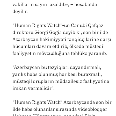
vəkillərin sayını azaldıb», – hesabatda
deyilir.
“Human Rights Watch”-un Cənubi Qafqaz
direktoru Giorgi Gogia deyib ki, son bir ildə
Azərbaycan hakimiyyəti tənqidçilərinə qarşı
hücumları davam etdirib, ölkədə müstəqil
fəaliyyətin mövcudluğuna təhlükə yaranıb.
“Azərbaycan bu təzyiqləri dayandırmalı,
yanlış həbs olunmuş hər kəsi buraxmalı,
müstəqil qrupların müdaxiləsiz fəaliyyətinə
imkan verməlidir”.
“Human Rights Watch” Azərbaycanda son bir
ildə həbs olunanlar sırasında videobloqqer