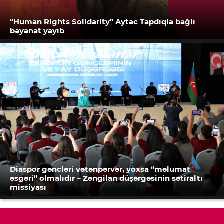
“Human Rights Solidarity” Aytac Tapdıqla bağlı
bəyanat yayıb
Diaspor gəncləri vətənpərvər, yoxsa “məlumat
əsgəri” olmalıdır – Zəngilan düşərgəsinin sətiraltı
missiyası