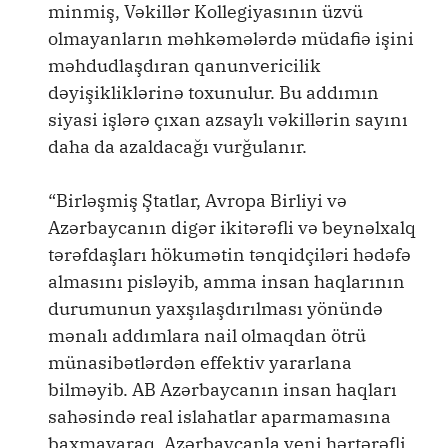
minmiş, Vəkillər Kollegiyasının üzvü
olmayanların məhkəmələrdə müdafiə işini
məhdudlaşdıran qanunvericilik
dəyişikliklərinə toxunulur. Bu addımın
siyasi işlərə çıxan azsaylı vəkillərin sayını
daha da azaldacağı vurğulanır.
“Birləşmiş Ştatlar, Avropa Birliyi və
Azərbaycanın digər ikitərəfli və beynəlxalq
tərəfdaşları hökumətin tənqidçiləri hədəfə
almasını pisləyib, amma insan haqlarının
durumunun yaxşılaşdırılması yönündə
mənalı addımlara nail olmaqdan ötrü
münasibətlərdən effektiv yararlana
bilməyib. AB Azərbaycanın insan haqları
sahəsində real islahatlar aparmamasına
baxmayaraq, Azərbaycanla yeni hərtərəfli