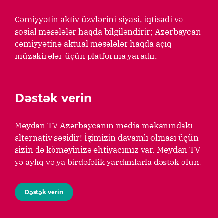
Cəmiyyətin aktiv üzvlərini siyasi, iqtisadi və
sosial məsələlər haqda bilgiləndirir; Azərbaycan
cəmiyyətinə aktual məsələlər haqda açıq
müzakirələr üçün platforma yaradır.
Dəstək verin
Meydan TV Azərbaycanın media məkanındakı
alternativ səsidir! İşimizin davamlı olması üçün
sizin də köməyinizə ehtiyacımız var. Meydan TV-
yə aylıq və ya birdəfəlik yardımlarla dəstək olun.
Dəstək verin