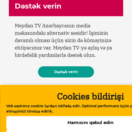
Dəstək verin
Meydan TV Azərbaycanın media
məkanındakı alternativ səsidir! İşimizin
davamlı olması üçün sizin də köməyinizə
ehtiyacımız var. Meydan TV-yə aylıq və ya
birdəfəlik yardımlarla dəstək olun.
Dəstək verin
Cookies bildirişi
Oxşar məqalələr
Veb saytımız cookie-lərdən istifadə edir. Optimal performans üçün ç
etməyinizi tövsiyə edirik.
Hamısını qəbul edin