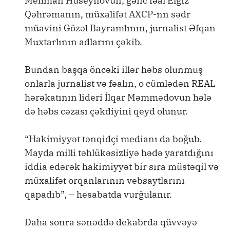
Mehman Hüseynovun, gənc fəal Elgiz
Qəhrəmanın, müxalifət AXCP-nn sədr
müavini Gözəl Bayramlının, jurnalist Əfqan
Muxtarlının adlarını çəkib.
Bundan başqa öncəki illər həbs olunmuş
onlarla jurnalist və fəalın, o cümlədən REAL
hərəkatının lideri İlqar Məmmədovun hələ
də həbs cəzası çəkdiyini qeyd olunur.
“Hakimiyyət tənqidçi medianı da boğub.
Mayda milli təhlükəsizliyə hədə yaratdığını
iddia edərək hakimiyyət bir sıra müstəqil və
müxalifət orqanlarının vebsaytlarını
qapadıb”, – hesabatda vurğulanır.
Daha sonra sənəddə dekabrda qüvvəyə