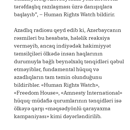
tərəfdaşlıq razılaşması üzrə danışıqlara
başlayıb”, – Human Rights Watch bildirir.
Azadlıq radiosu qeyd edib ki, Azərbaycanın
rəsmiləri bu hesabata, hələlik reaksiya
verməyib, ancaq indiyədək hakimiyyət
təmsilçiləri ölkədə insan haqlarının
durumuyla bağlı beynəlxalq tənqidləri qəbul
etməyiblər, fundamental hüquq və
azadlıqların tam təmin olunduğunu
bildiriblər. «Human Rights Watch»,
«Freedom House», «Amnesty International»
hüquq-müdafiə qurumlarının tənqidləri isə
ölkəyə qarşı «məqsədyönlü qarayaxma
kampaniyası» kimi dəyərləndirilib.