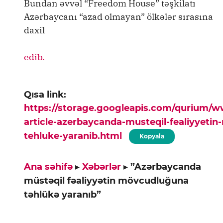
Bundan əvvəl “Freedom House” təşkilatı
Azərbaycanı “azad olmayan” ölkələr sırasına
daxil
edib.
Qısa link:
https://storage.googleapis.com/qurium/
article-azerbaycanda-musteqil-fealiyyeti
tehluke-yaranib.html
Kopyala
Ana səhifə
▸
Xəbərlər
▸
”Azərbaycanda
müstəqil fəaliyyətin mövcudluğuna
təhlükə yaranıb”