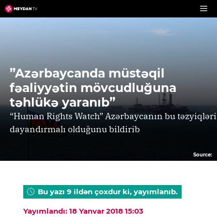
Skip
to
content
”Azərbaycanda müstəqil
fəaliyyətin mövcudluğuna
təhlükə yaranıb”
“Human Rights Watch” Azərbaycanın bu təzyiqləri
dayandırmalı olduğunu bildirib
Source:
Bu yazı 9 ildən çoxdur ki, yayımlanıb.
Yayımlandı: 18 Yanvar 2018 15:03