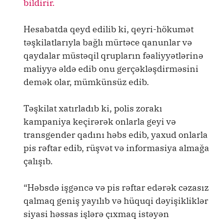
bildirir.
Hesabatda qeyd edilib ki, qeyri-hökumət
təşkilatlarıyla bağlı mürtəce qanunlar və
qaydalar müstəqil qrupların fəaliyyətlərinə
maliyyə əldə edib onu gerçəkləşdirməsini
demək olar, mümkünsüz edib.
Təşkilat xatırladıb ki, polis zorakı
kampaniya keçirərək onlarla geyi və
transgender qadını həbs edib, yaxud onlarla
pis rəftar edib, rüşvət və informasiya almağa
çalışıb.
“Həbsdə işgəncə və pis rəftar edərək cəzasız
qalmaq geniş yayılıb və hüquqi dəyişikliklər
siyasi həssas işlərə çıxmaq istəyən