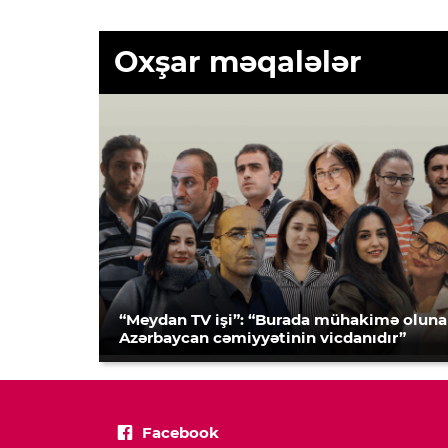
Oxşar məqalələr
“Meydan TV işi”: “Burada mühakimə olun
Azərbaycan cəmiyyətinin vicdanıdır”
Facebook