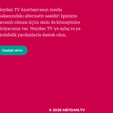
eydan TV Azərbaycanın media
əkanındakı alternativ səsidir! İşimizin
avamlı olması üçün sizin də köməyinizə
htiyacımız var. Meydan TV-yə aylıq və ya
irdəfəlik yardımlarla dəstək olun.
Dəstək verin
© 2026 MEYDAN.TV