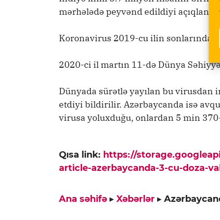
mərhələdə peyvənd edildiyi açıqlanıb.
Koronavirus 2019-cu ilin sonlarında Ç
2020-ci il martın 11-də Dünya Səhiyyə
Dünyada sürətlə yayılan bu virusdan i
etdiyi bildirilir. Azərbaycanda isə a
virusa yoluxduğu, onlardan 5 min 370-n
Qısa link:
https://storage.googlea
article-azerbaycanda-3-cu-doza-vak
Ana səhifə
▸
Xəbərlər
▸
Azərbaycand