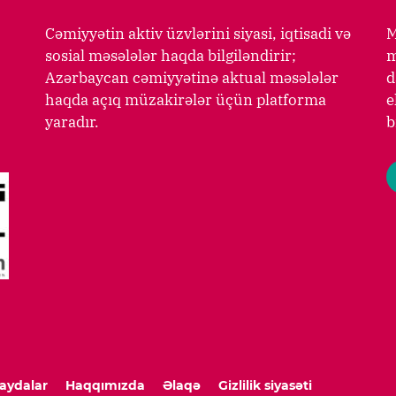
Cəmiyyətin aktiv üzvlərini siyasi, iqtisadi və
M
sosial məsələlər haqda bilgiləndirir;
m
Azərbaycan cəmiyyətinə aktual məsələlər
d
haqda açıq müzakirələr üçün platforma
e
yaradır.
b
aydalar
Haqqımızda
Əlaqə
Gizlilik siyasəti