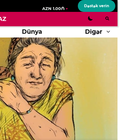
Dəstək verin
AZN 1.00₼
AZ
Dünya
Digər