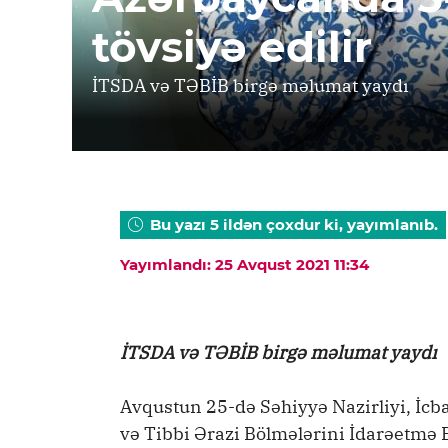
tövsiyə edilir
İTSDA və TƏBİB birgə məlumat yaydı
Bu yazı 5 ildən çoxdur ki, yayımlanıb.
Yayımlandı: 25 Avqust 2021 11:34
İTSDA və TƏBİB birgə məlumat yaydı
Avqustun 25-də Səhiyyə Nazirliyi, İcba
və Tibbi Ərazi Bölmələrini İdarəetmə B