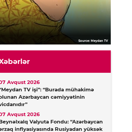
Source: Meydan TV
Xəbərlər
07 Avqust 2026
“Meydan TV işi”: “Burada mühakimə
olunan Azərbaycan cəmiyyətinin
vicdanıdır”
07 Avqust 2026
Beynəlxalq Valyuta Fondu: “Azərbaycan
ərzaq inflyasiyasında Rusiyadan yüksək