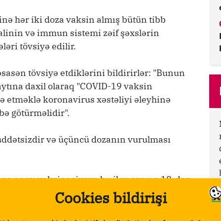
hinə hər iki doza vaksin almış bütün tibb
halinin və immun sistemi zəif şəxslərin
əri tövsiyə edilir.
asən tövsiyə etdiklərini bildirirlər: "Bunun
aytına daxil olaraq "COVID-19 vaksin
ə etməklə koronavirus xəstəliyi əleyhinə
ə götürməlidir".
 müddətsizdir və üçüncü dozanın vurulması
na qarşı vaksinasiyaya bu il yanvarın 18-dən
tinin vaksinindən istifadə edilir.
Cookies bildirişi
 mərhələdə, 2.4 milyon şəxsin isə ikinci