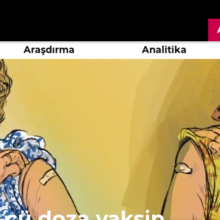
Araşdırma
Analitika
-cü doza vaksin