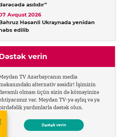
dərəcədə asılıdır”
07 Avqust 2026
Bəhruz Həsənli Ukraynada yenidən
həbs edilib
Dəstək verin
Meydan TV Azərbaycanın media
məkanındakı alternativ səsidir! İşimizin
davamlı olması üçün sizin də köməyinizə
ehtiyacımız var. Meydan TV-yə aylıq və ya
birdəfəlik yardımlarla dəstək olun.
Dəstək verin