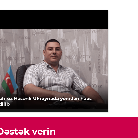
əhruz Həsənli Ukraynada yenidən həbs
dilib
Dəstək verin