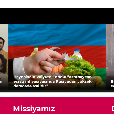
Beynəlxalq Valyuta Fondu: “Azərbaycan
an
ərzaq inflyasiyasında Rusiyadan yüksək
B
dərəcədə asılıdır”
e
Missiyamız