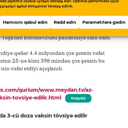
Veb saytımız cookie-lərdən istifadə edir. Optimal performans üçün
çərəzləri qəbul etməyinizi tövsiyə edirik.
ində yaranıb dünyaya yayılıb.
Hamısını qəbul edin
Rədd edin
Parametrlərə gedin
 Təşkilatı koronavirusu pandemiya elan edib.
ndiyə qədər 4.4 milyondan çox şəxsin vəfat
vqustun 25-nə kimi 398 mindən çox şəxsin bu
in vəfat etdiyi açıqlanıb.
pis.com/qurium/www.meydan.tv/az-
sin-tovsiye-edilir.html
Kopyala
a 3-cü doza vaksin tövsiyə edilir