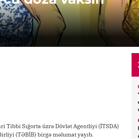
ri Tibbi Sığorta üzrə Dövlət Agentliyi (İTSDA)
irliyi (TƏBİB) birgə məlumat yayıb.