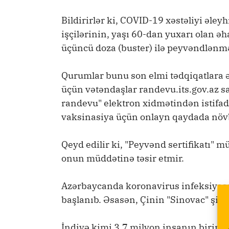
Bildirirlər ki, COVID-19 xəstəliyi əley
işçilərinin, yaşı 60-dan yuxarı olan ə
üçüncü doza (buster) ilə peyvəndlənməl
Qurumlar bunu son elmi tədqiqatlara əs
üçün vətəndaşlar randevu.its.gov.az s
randevu" elektron xidmətindən istifad
vaksinasiya üçün onlayn qaydada növb
Qeyd edilir ki, "Peyvənd sertifikatı"
onun müddətinə təsir etmir.
Azərbaycanda koronavirus infeksiyası
başlanıb. Əsasən, Çinin "Sinovac" şirkə
İndiyə kimi 3.7 milyon insanın birinci