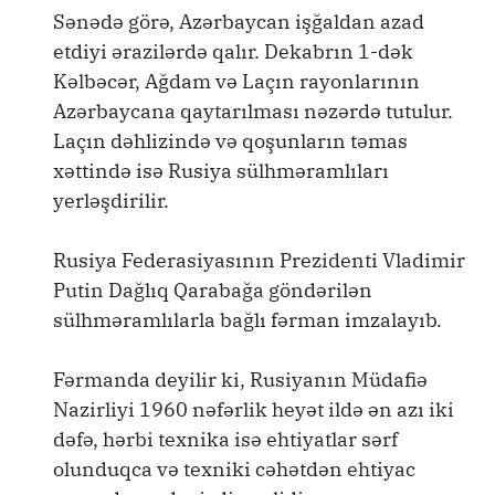
Sənədə görə, Azərbaycan işğaldan azad
etdiyi ərazilərdə qalır. Dekabrın 1-dək
Kəlbəcər, Ağdam və Laçın rayonlarının
Azərbaycana qaytarılması nəzərdə tutulur.
Laçın dəhlizində və qoşunların təmas
xəttində isə Rusiya sülhməramlıları
yerləşdirilir.
Rusiya Federasiyasının Prezidenti Vladimir
Putin Dağlıq Qarabağa göndərilən
sülhməramlılarla bağlı fərman imzalayıb.
Fərmanda deyilir ki, Rusiyanın Müdafiə
Nazirliyi 1960 nəfərlik heyət ildə ən azı iki
dəfə, hərbi texnika isə ehtiyatlar sərf
olunduqca və texniki cəhətdən ehtiyac