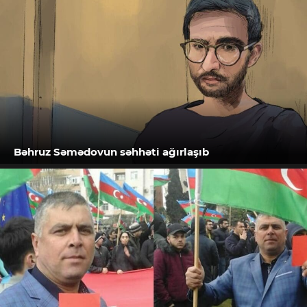
Bəhruz Səmədovun səhhəti ağırlaşıb