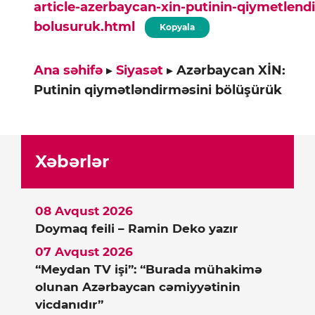
article-azerbaycan-xin-putinin-qiymetlend
bolusuruk.html
Kopyala
Ana səhifə
▸
Siyasət
▸
Azərbaycan XİN:
Putinin qiymətləndirməsini bölüşürük
Xəbərlər
08 Avqust 2026
Doymaq feili – Ramin Deko yazır
07 Avqust 2026
“Meydan TV işi”: “Burada mühakimə
olunan Azərbaycan cəmiyyətinin
vicdanıdır”