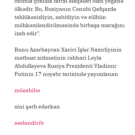
onunla çoxillik tarixi əlaqələri olan yeganə
ölkədir. Bu, Rusiyanın Cənubi Qafqazda
təhlükəsizliyin, sabitliyin və sülhün
möhkəmləndirilməsində birbaşa marağını
izah edir".
Bunu Azərbaycan Xarici İşlər Nazirliyinin
mətbuat xidmətinin rəhbəri Leyla
Abdullayeva Rusiya Prezidenti Vladimir
Putinin 17 noyabr tarixində yayımlanan
müsahibə
sini şərh edərkən
səsləndirib