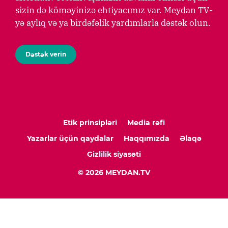
sizin də köməyinizə ehtiyacımız var. Meydan TV-
yə aylıq və ya birdəfəlik yardımlarla dəstək olun.
Dəstək verin
Etik prinsipləri
Media rəfi
Yazarlar üçün qaydalar
Haqqımızda
Əlaqə
Gizlilik siyasəti
© 2026 MEYDAN.TV