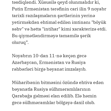
təsdiqləndi. Xüsusilə qeyd olunmalıdır ki,
Putin Ermənistan tərəfinin cari ilin 9 noyabr
tarixli razılaşmaların şərtlərinin yerinə
yetirməkdən ehtimal edilən imtinanı "böyük
səhv" və hətta "intihar" kimi xarakterizə etdi.
Bu qiymətləndirməyə tamamilə şərik
oluruq”.
Noyabrın 10-dan 11-nə keçən gecə
Azərbaycan, Ermənistan və Rusiya
rəhbərləri birgə bəyanat imzalayıb.
Müharibənin bitməsini özündə ehtiva edən
bəyanatla Rusiya sülhməramlılarının
Qarabağa gəlməsi elan edilib. Elə həmin
gecə sülhməramlılar bölgəyə daxil olub.