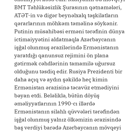
BMT Təhlükəsizlik Şurasının qətnamələri,
ATƏT-in və digər beynəlxalq təşkilatların
qərarlarının möhkəm təməlinə söykənir.
Putinin müsahibəsi erməni tərəfinin dünya
ictimaiyyətini aldatmaqla Azərbaycanın
işğal olunmuş ərazilərində Ermənistanın
yaratdığı qanunsuz rejimini ön plana
gətirmək cəhdlərinin tamamilə uğursuz
olduğunu təsdiq edir. Rusiya Prezidenti bir
daha açıq və aydın şəkildə heç kimin
Ermənistan ərazisinə təcavüz etmədiyini
bəyan etdi. Beləliklə, bütün döyüş
əməliyyatlarının 1990-cı illərdə
Ermənistanın silahlı qüvvələri tərəfindən
işğal olunmuş yalnız ölkəmizin ərazisində
baş verdiyi barədə Azərbaycanın mövqeyi