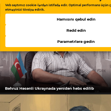
Veb saytımız cookie-lərdən istifadə edir. Optimal performans üçün ç
Oxşar məqalələr
etməyinizi tövsiyə edirik.
Hamısını qəbul edin
Rədd edin
Parametrlərə gedin
Bəhruz Həsənli Ukraynada yenidən həbs edilib