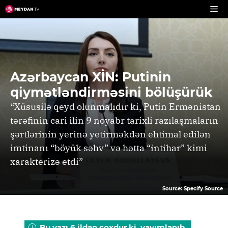
Skip
to
content
Azərbaycan XİN: Putinin
qiymətləndirməsini bölüşürük
“Xüsusilə qeyd olunmalıdır ki, Putin Ermənistan
tərəfinin cari ilin 9 noyabr tarixli razılaşmaların
şərtlərinin yerinə yetirməkdən ehtimal edilən
imtinanı “böyük səhv” və hətta “intihar” kimi
xarakterizə etdi”
Source: Specify Source
Bu yazı 6 ildən çoxdur ki, yayımlanıb.