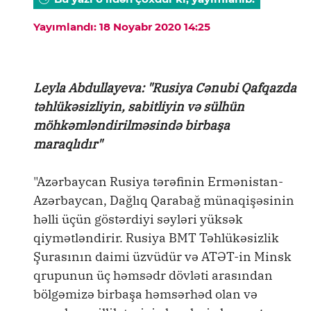
Yayımlandı: 18 Noyabr 2020 14:25
Leyla Abdullayeva: "Rusiya Cənubi Qafqazda
təhlükəsizliyin, sabitliyin və sülhün
möhkəmləndirilməsində birbaşa
maraqlıdır"
"Azərbaycan Rusiya tərəfinin Ermənistan-
Azərbaycan, Dağlıq Qarabağ münaqişəsinin
həlli üçün göstərdiyi səyləri yüksək
qiymətləndirir. Rusiya BMT Təhlükəsizlik
Şurasının daimi üzvüdür və ATƏT-in Minsk
qrupunun üç həmsədr dövləti arasından
bölgəmizə birbaşa həmsərhəd olan və