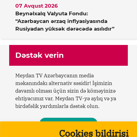
07 Avqust 2026
Beynəlxalq Valyuta Fondu:
“Azərbaycan ərzaq inflyasiyasında
Rusiyadan yüksək dərəcədə asılıdır”
Dəstək verin
Meydan TV Azərbaycanın media
məkanındakı alternativ səsidir! İşimizin
davamlı olması üçün sizin də köməyinizə
ehtiyacımız var. Meydan TV-yə aylıq və ya
birdəfəlik yardımlarla dəstək olun.
Dəstək verin
Cookies bildirişi