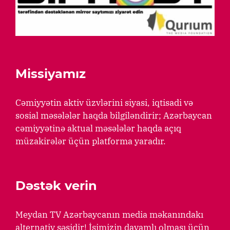
Missiyamız
Cəmiyyətin aktiv üzvlərini siyasi, iqtisadi və
sosial məsələlər haqda bilgiləndirir; Azərbaycan
cəmiyyətinə aktual məsələlər haqda açıq
müzakirələr üçün platforma yaradır.
Dəstək verin
Meydan TV Azərbaycanın media məkanındakı
alternativ səsidir! İşimizin davamlı olması üçün