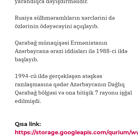
yarandıqca dəyişdirməlidir.
Rusiya sülhməramlıların xərclərini də
özlərinin ödəyəcəyini açıqlayıb.
Qarabağ münaqişəsi Ermənistanın
Azərbaycana ərazi iddiaları ilə 1988-ci ildə
başlayıb.
1994-cü ildə gerçəkləşən atəşkəs
razılaşmasına qədər Azərbaycanın Dağlıq
Qarabağ bölgəsi və ona bitişik 7 rayonu işğal
edilmişdi.
Qısa link:
https://storage.googleapis.com/qurium/