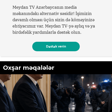
Meydan TV Azərbaycanın media
məkanındakı alternativ səsidir! İşimizin
davamlı olması üçün sizin də köməyinizə
ehtiyacımız var. Meydan TV-yə aylıq və ya
birdəfəlik yardımlarla dəstək olun.
Dəstək verin
Oxşar məqalələr