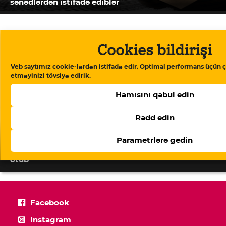
sənədlərdən istifadə ediblər
Cookies bildirişi
Veb saytımız cookie-lərdən istifadə edir. Optimal performans üçün ç
etməyinizi tövsiyə edirik.
Hamısını qəbul edin
Rədd edin
Parametrlərə gedin
Dövlət büdcəsinə vergi borcları 4 milyard manatı
ötüb
Facebook
Instagram