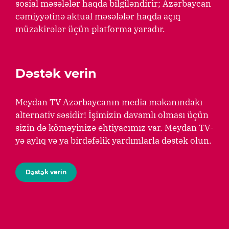
sosial məsələlər haqda bilgiləndirir; Azərbaycan
cəmiyyətinə aktual məsələlər haqda açıq
müzakirələr üçün platforma yaradır.
Dəstək verin
Meydan TV Azərbaycanın media məkanındakı
alternativ səsidir! İşimizin davamlı olması üçün
sizin də köməyinizə ehtiyacımız var. Meydan TV-
yə aylıq və ya birdəfəlik yardımlarla dəstək olun.
Dəstək verin