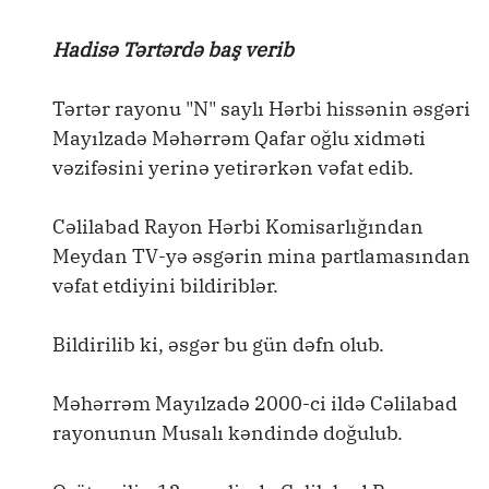
Hadisə Tərtərdə baş verib
Tərtər rayonu "N" saylı Hərbi hissənin əsgəri
Mayılzadə Məhərrəm Qafar oğlu xidməti
vəzifəsini yerinə yetirərkən vəfat edib.
Cəlilabad Rayon Hərbi Komisarlığından
Meydan TV-yə əsgərin mina partlamasından
vəfat etdiyini bildiriblər.
Bildirilib ki, əsgər bu gün dəfn olub.
Məhərrəm Mayılzadə 2000-ci ildə Cəlilabad
rayonunun Musalı kəndində doğulub.