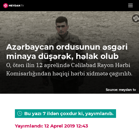
Skip
to
content
Azərbaycan ordusunun əsgəri
minaya düşərək, həlak olub
O, ötən ilin 12 aprelində Cəlilabad Rayon Hərbi
Komisarlığından həqiqi hərbi xidmətə çagırılıb.
Source: meydan tv
Bu yazı 7 ildən çoxdur ki, yayımlanıb.
Yayımlandı: 12 Aprel 2019 12:43