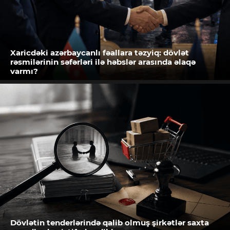
Xaricdəki azərbaycanlı fəallara təzyiq: dövlət
rəsmilərinin səfərləri ilə həbslər arasında əlaqə
varmı?
Dövlətin tenderlərində qalib olmuş şirkətlər saxta