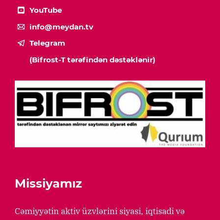
YouTube
info@meydan.tv
Telegram
(Bifrost-T tərəfindən dəstəklənir)
Missiyamız
Cəmiyyətin aktiv üzvlərini siyasi, iqtisadi və