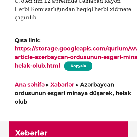
O, ötən ilin 12 aprelində Cəlilabad Rayon
Hərbi Komisarlığından həqiqi hərbi xidmətə
çagırılıb.
Qısa link:
https://storage.googleapis.com/qurium/
article-azerbaycan-ordusunun-esgeri-min
helak-olub.html
Kopyala
Ana səhifə
▸
Xəbərlər
▸
Azərbaycan
ordusunun əsgəri minaya düşərək, həlak
olub
Xəbərlər