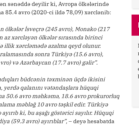
nən sənəddə deyilir ki, Avropa ölkələrində
 85.4 avro (2020-ci ildə 78,09) xərclənib:
n ölkələr İsveçrə (245 avro), Monako (217
 az xərcləyən ölkələr sırasında birinci
ə illik xərcləmədə azalma qeyd olunur.
ıralamasında sonra Türkiyə (15.6 avro),
vro) və Azərbaycan (17.7 avro) gəlir”.
rıdıqları büdcənin təxminən üçdə ikisini
 yerdə qalanını vətəndaşlara hüquqi
ama 50.6 avro məhkəmə, 18.6 avro prokurorluq
alama məbləğ 10 avro təşkil edir. Türkiyə
ırıb ki, bu aşağı göstərici sayılır. Hüquqi
iya (59.3 avro) ayırıblar”,
– deyə hesabatda