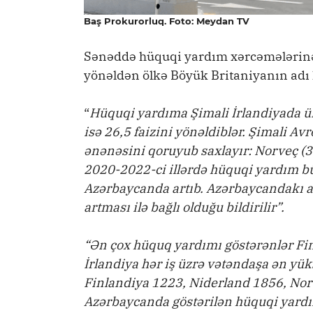
Baş Prokurorluq. Foto: Meydan TV
Sənəddə hüquqi yardım xərcəmələrinə 
yönəldən ölkə Böyük Britaniyanın adı 
“
Hüquqi yardıma Şimali İrlandiyada ü
isə 26,5 faizini yönəldiblər. Şimali A
ənənəsini qoruyub saxlayır: Norveç (3
2020-2022-ci illərdə hüquqi yardım bü
Azərbaycanda artıb. Azərbaycandakı a
artması ilə bağlı olduğu bildirilir”.
“Ən çox hüquq yardımı göstərənlər Fin
İrlandiya hər iş üzrə vətəndaşa ən yüks
Finlandiya 1223, Niderland 1856, Nor
Azərbaycanda göstərilən hüquqi yardı