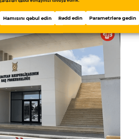
iprdəki artım prokurorluq orqanlarında
çərəzləri qəbul etməyinizi tövsiyə edirik.
 olub”.
Hamısını qəbul edin
Rədd edin
Parametrlərə gedin