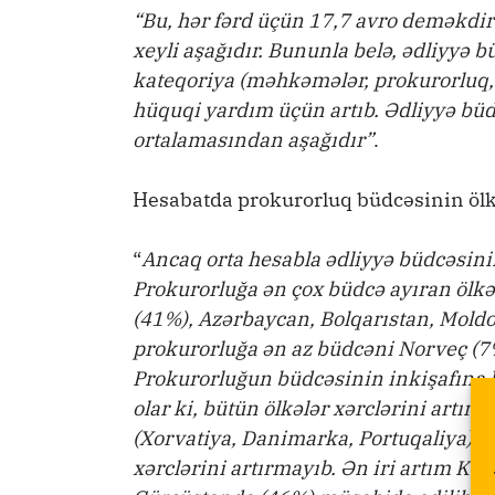
“Bu, hər fərd üçün 17,7 avro deməkdir
xeyli aşağıdır. Bununla belə, ədliyyə 
kateqoriya (məhkəmələr, prokurorluq,
hüquqi yardım üçün artıb. Ədliyyə büdc
ortalamasından aşağıdır”
.
Hesabatda prokurorluq büdcəsinin ölk
“
Ancaq orta hesabla ədliyyə büdcəsinin
Prokurorluğa ən çox büdcə ayıran ölkə
(41%), Azərbaycan, Bolqarıstan, Mold
prokurorluğa ən az büdcəni Norveç (7%
Prokurorluğun büdcəsinin inkişafına 
olar ki, bütün ölkələr xərclərini artırıb
(Xorvatiya, Danimarka, Portuqaliya) və
xərclərini artırmayıb. Ən iri artım K