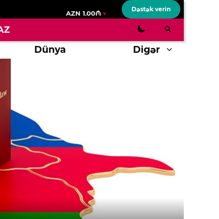
Dəstək verin
AZN 1.00₼
AZ
Dünya
Digər