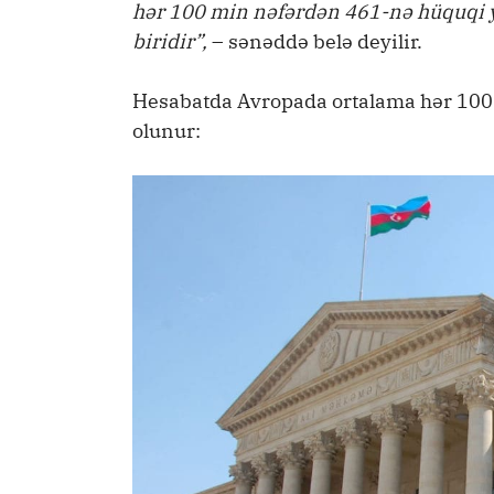
hər 100 min nəfərdən 461-nə hüquqi ya
biridir”,
– sənəddə belə deyilir.
Hesabatda Avropada ortalama hər 100
olunur: