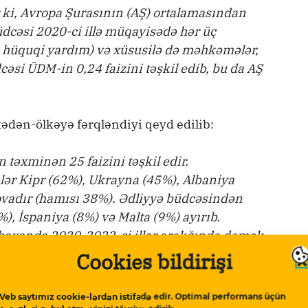
 ki, Avropa Şurasının (AŞ) ortalamasından
büdcəsi 2020-ci illə müqayisədə hər üç
 hüquqi yardım) və xüsusilə də məhkəmələr,
əsi ÜDM-in 0,24 faizini təşkil edib, bu da AŞ
ədən-ölkəyə fərqləndiyi qeyd edilib:
 təxminən 25 faizini təşkil edir.
lər Kipr (62%), Ukrayna (45%), Albaniya
ovadır (hamısı 38%). Ədliyyə büdcəsindən
), İspaniya (8%) və Malta (9%) ayırıb.
baxanda 2020-2022-ci illər aralığında demək
lar – orta artım 12 faiz. Yalnız üç üzv ölkə
Cookies bildirişi
 müşahidəçi dövlət (İsrail) prokurorluq
iprdə (194%), Azərbaycanda (104%) və
Veb saytımız cookie-lərdən istifadə edir. Optimal performans üçün