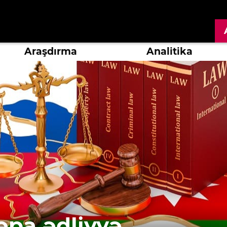
Araşdırma
Analitika
opa ədliyyə