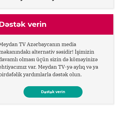
Dəstək verin
Meydan TV Azərbaycanın media
məkanındakı alternativ səsidir! İşimizin
davamlı olması üçün sizin də köməyinizə
ehtiyacımız var. Meydan TV-yə aylıq və ya
birdəfəlik yardımlarla dəstək olun.
Dəstək verin