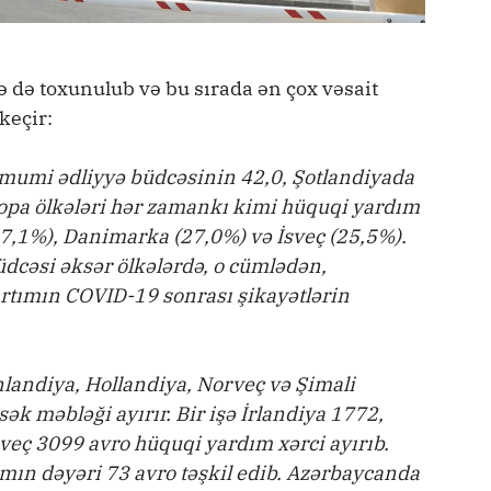
də toxunulub və bu sırada ən çox vəsait
keçir:
mumi ədliyyə büdcəsinin 42,0, Şotlandiyada
vropa ölkələri hər zamankı kimi hüquqi yardım
7,1%), Danimarka (27,0%) və İsveç (25,5%).
dcəsi əksər ölkələrdə, o cümlədən,
rtımın COVID-19 sonrası şikayətlərin
landiya, Hollandiya, Norveç və Şimali
ək məbləği ayırır. Bir işə İrlandiya 1772,
veç 3099 avro hüquqi yardım xərci ayırıb.
mın dəyəri 73 avro təşkil edib. Azərbaycanda