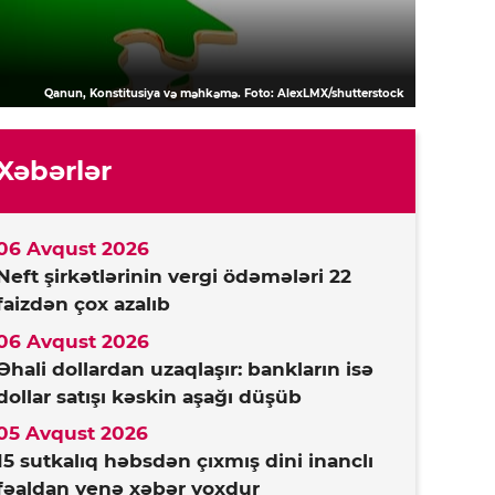
Qanun, Konstitusiya və məhkəmə. Foto: AlexLMX/shutterstock
Xəbərlər
06 Avqust 2026
Neft şirkətlərinin vergi ödəmələri 22
faizdən çox azalıb
06 Avqust 2026
Əhali dollardan uzaqlaşır: bankların isə
dollar satışı kəskin aşağı düşüb
05 Avqust 2026
15 sutkalıq həbsdən çıxmış dini inanclı
fəaldan yenə xəbər yoxdur