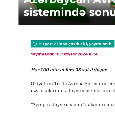
sistemində sonu
Bu yazı 2 ildən çoxdur ki, yayımlanıb.
Yayımlandı: 16 Oktyabr 2024 16:56
Hər 100 min nəfərə 23 vəkil düşür
Oktyabrın 16-da Avropa Şurasının Əda
üzv ölkələrinin ədliyyə sistemlərinin 
“Avropa ədliyyə sistemi” adlanan sənəd