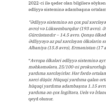
2022-ci ilə qədər olan bilgilərə söykə
ədliyyə sisteminə adambaşına ortalama
“Ədliyyə sisteminə ən çox pul xərcləyə
avro) və Lüksemburqdur (193 avro). Ən
Gürcüstandır – 14.5 avro. Qonşu ölkəd
Ədliyyəyə az pul xərcləyən ölkələrin s
Albaniya (15.8 avro), Ermənistan (17 a
“
Avropa ölkələri ədliyyə sisteminə ay
məhkəmələrə, 25/100-ni prokurorluğa,
yardıma xərcləyirlər. Hər fərdə ortal
xərci düşür. Hüquqi yardıma qalan ort
hüquqi yardıma adambaşına 1.15 avro ay
yardıma ən çox İngiltərə, Uels və İrland
qeyd olunur.