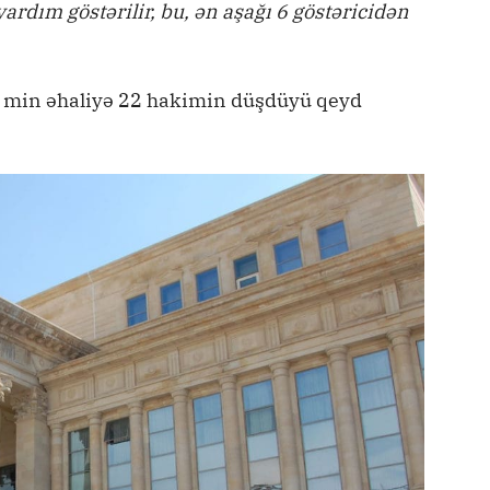
rdım göstərilir, bu, ən aşağı 6 göstəricidən
 min əhaliyə 22 hakimin düşdüyü qeyd