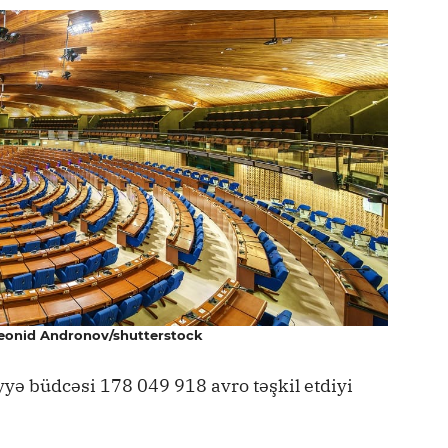
Leonid Andronov/shutterstock
yyə büdcəsi 178 049 918 avro təşkil etdiyi