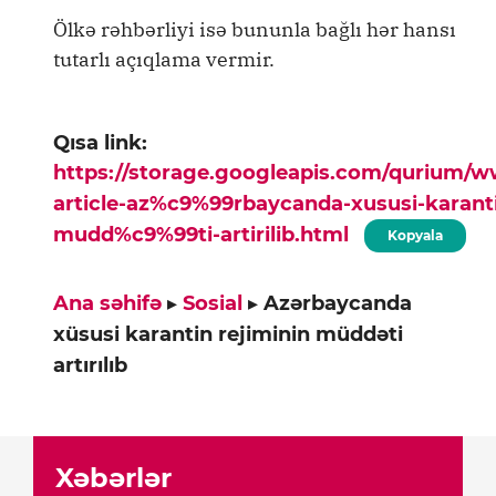
Ölkə rəhbərliyi isə bununla bağlı hər hansı
tutarlı açıqlama vermir.
Qısa link:
https://storage.googleapis.com/qurium/
article-az%c9%99rbaycanda-xususi-karanti
mudd%c9%99ti-artirilib.html
Kopyala
Ana səhifə
▸
Sosial
▸
Azərbaycanda
xüsusi karantin rejiminin müddəti
artırılıb
Xəbərlər