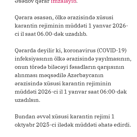
Əsədov qərar
imzalayıb
.
Qərara əsasən, ölkə ərazisində xüsusi
karantin rejiminin müddəti 1 yanvar 2026-
ci il saat 06.00-dək uzadılıb.
Qərarda deyilir ki, koronavirus (COVID-19)
infeksiyasının ölkə ərazisində yayılmasının,
onun törədə biləcəyi fəsadların qarşısının
alınması məqsədilə Azərbaycanın
ərazisində xüsusi karantin rejiminin
müddəti 2026-ci il 1 yanvar saat 06:00-dək
uzadılsın.
Bundan əvvəl xüsusi karantin rejimi 1
oktyabr 2025-ci ilədək müddəti əhatə edirdi.