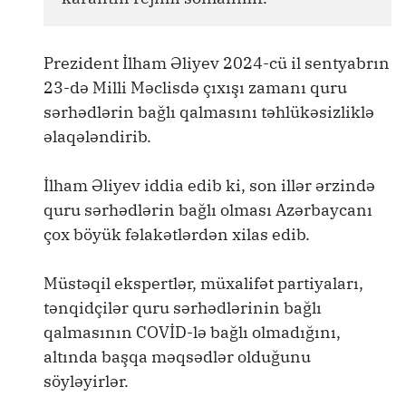
Prezident İlham Əliyev 2024-cü il sentyabrın
23-də Milli Məclisdə çıxışı zamanı quru
sərhədlərin bağlı qalmasını təhlükəsizliklə
əlaqələndirib.
İlham Əliyev iddia edib ki, son illər ərzində
quru sərhədlərin bağlı olması Azərbaycanı
çox böyük fəlakətlərdən xilas edib.
Müstəqil ekspertlər, müxalifət partiyaları,
tənqidçilər quru sərhədlərinin bağlı
qalmasının COVİD-lə bağlı olmadığını,
altında başqa məqsədlər olduğunu
söyləyirlər.