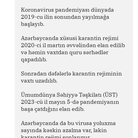
Koronavirus pandemiyası dünyada 
2019-cu ilin sonundan yayılmağa 
başlayıb. 
Azərbaycanda xüsusi karantin rejimi 
2020-ci il martın əvvəlindən elan edilib 
və həmin vaxtdan quru sərhədlər 
qapadılıb. 
Sonradan dəfələrlə karantin rejiminin 
vaxtı uzadılıb. 
Ümumdünya Səhiyyə Təşkilatı (ÜST) 
2023-cü il mayın 5-də pandemiyanın 
başa çatdığını elan edib.
Azərbaycanda da bu virusa yoluxma 
sayında kəskin azalma var, lakin 
karantin rejimi sonlanmır.