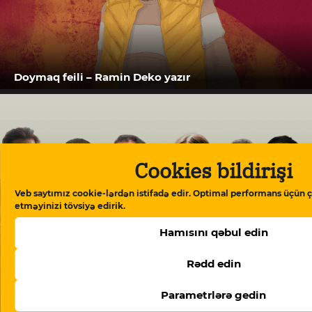
Doymaq feili – Ramin Deko yazır
Cookies bildirişi
Veb saytımız cookie-lərdən istifadə edir. Optimal performans üçün ç
etməyinizi tövsiyə edirik.
Hamısını qəbul edin
Rədd edin
“Meydan TV işi”: “Burada mühakimə olunan
Parametrlərə gedin
Azərbaycan cəmiyyətinin vicdanıdır”