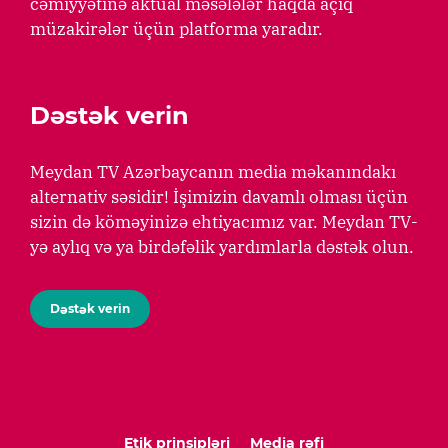
cəmiyyətinə aktual məsələlər haqda açıq
müzakirələr üçün platforma yaradır.
Dəstək verin
Meydan TV Azərbaycanın media məkanındakı
alternativ səsidir! İşimizin davamlı olması üçün
sizin də köməyinizə ehtiyacımız var. Meydan TV-
yə aylıq və ya birdəfəlik yardımlarla dəstək olun.
Dəstək verin
Etik prinsipləri
Media rəfi