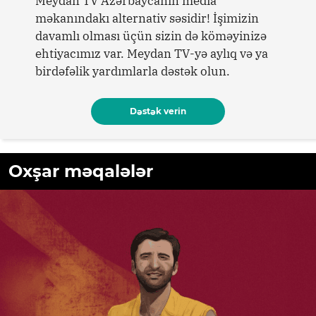
Meydan TV Azərbaycanın media
məkanındakı alternativ səsidir! İşimizin
davamlı olması üçün sizin də köməyinizə
ehtiyacımız var. Meydan TV-yə aylıq və ya
birdəfəlik yardımlarla dəstək olun.
Dəstək verin
Oxşar məqalələr