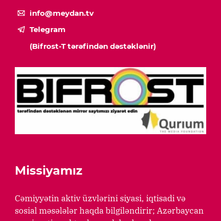
info@meydan.tv
Telegram
(Bifrost-T tərəfindən dəstəklənir)
Missiyamız
Cəmiyyətin aktiv üzvlərini siyasi, iqtisadi və
sosial məsələlər haqda bilgiləndirir; Azərbaycan