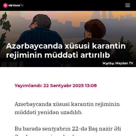
Skip
to
content
Azərbaycanda xüsusi karantin
rejiminin müddəti artırılıb
Mənbə: Meydan TV
Yayımlandı: 22 Sentyabr 2025 13:08
Azərbaycanda xüsusi karantin rejiminin
müddəti yenidən uzadılıb.
Bu barədə sentyabrın 22-də Baş nazir Əli