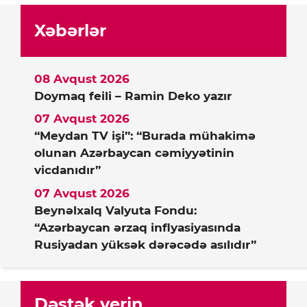
Xəbərlər
08 Avqust 2026
Doymaq feili – Ramin Deko yazır
07 Avqust 2026
“Meydan TV işi”: “Burada mühakimə
olunan Azərbaycan cəmiyyətinin
vicdanıdır”
07 Avqust 2026
Beynəlxalq Valyuta Fondu:
“Azərbaycan ərzaq inflyasiyasında
Rusiyadan yüksək dərəcədə asılıdır”
Dəstək verin