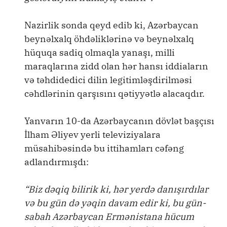
Nazirlik sonda qeyd edib ki, Azərbaycan
beynəlxalq öhdəliklərinə və beynəlxalq
hüquqa sadiq olmaqla yanaşı, milli
maraqlarına zidd olan hər hansı iddiaların
və təhdidedici dilin legitimləşdirilməsi
cəhdlərinin qarşısını qətiyyətlə alacaqdır.
Yanvarın 10-da Azərbaycanın dövlət başçısı
İlham Əliyev yerli televiziyalara
müsahibəsində bu ittihamları cəfəng
adlandırmışdı:
“Biz dəqiq bilirik ki, hər yerdə danışırdılar
və bu gün də yəqin davam edir ki, bu gün-
sabah Azərbaycan Ermənistana hücum