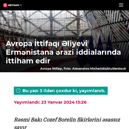
Skip
to
content
Avropa İttifaqı Əliyevi
Ermənistana ərazi iddialarında
ittiham edir
Avropa İttifaqı, Foto: Alexandros Michailidis/shutterstock
Bu yazı 3 ildən çoxdur ki, yayımlanıb.
Yayımlandı: 23 Yanvar 2024 13:26
Rəsmi Bakı Cozef Borelin fikirlərini əsassız
sayır