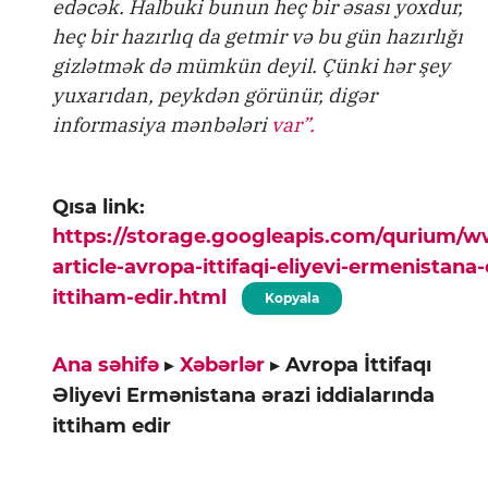
edəcək. Halbuki bunun heç bir əsası yoxdur,
heç bir hazırlıq da getmir və bu gün hazırlığı
gizlətmək də mümkün deyil. Çünki hər şey
yuxarıdan, peykdən görünür, digər
informasiya mənbələri
var”.
Qısa link:
https://storage.googleapis.com/qurium/
article-avropa-ittifaqi-eliyevi-ermenistana-
ittiham-edir.html
Kopyala
Ana səhifə
▸
Xəbərlər
▸
Avropa İttifaqı
Əliyevi Ermənistana ərazi iddialarında
ittiham edir