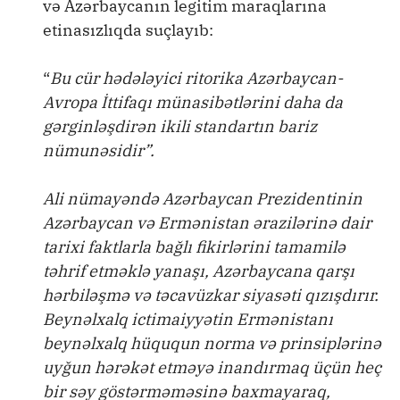
və Azərbaycanın legitim maraqlarına
etinasızlıqda suçlayıb:
“
Bu cür hədələyici ritorika Azərbaycan-
Avropa İttifaqı münasibətlərini daha da
gərginləşdirən ikili standartın bariz
nümunəsidir”.
Ali nümayəndə Azərbaycan Prezidentinin
Azərbaycan və Ermənistan ərazilərinə dair
tarixi faktlarla bağlı fikirlərini tamamilə
təhrif etməklə yanaşı, Azərbaycana qarşı
hərbiləşmə və təcavüzkar siyasəti qızışdırır.
Beynəlxalq ictimaiyyətin Ermənistanı
beynəlxalq hüququn norma və prinsiplərinə
uyğun hərəkət etməyə inandırmaq üçün heç
bir səy göstərməməsinə baxmayaraq,