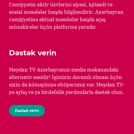
Cəmiyyətin aktiv üzvlərini siyasi, iqtisadi və
sosial məsələlər haqda bilgiləndirir; Azərbaycan
cəmiyyətinə aktual məsələlər haqda açıq
müzakirələr üçün platforma yaradır.
Dəstək verin
Meydan TV Azərbaycanın media məkanındakı
alternativ səsidir! İşimizin davamlı olması üçün
sizin də köməyinizə ehtiyacımız var. Meydan TV-
yə aylıq və ya birdəfəlik yardımlarla dəstək olun.
Dəstək verin