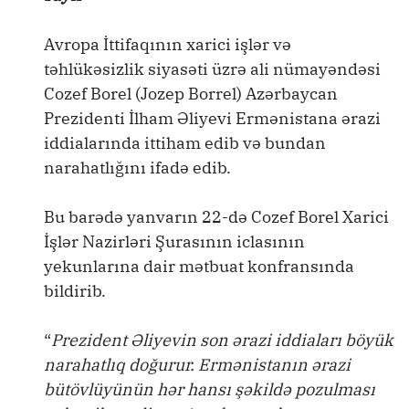
Avropa İttifaqının xarici işlər və
təhlükəsizlik siyasəti üzrə ali nümayəndəsi
Cozef Borel (Jozep Borrel) Azərbaycan
Prezidenti İlham Əliyevi Ermənistana ərazi
iddialarında ittiham edib və bundan
narahatlığını ifadə edib.
Bu barədə yanvarın 22-də Cozef Borel Xarici
İşlər Nazirləri Şurasının iclasının
yekunlarına dair mətbuat konfransında
bildirib.
“
Prezident Əliyevin son ərazi iddiaları böyük
narahatlıq doğurur. Ermənistanın ərazi
bütövlüyünün hər hansı şəkildə pozulması