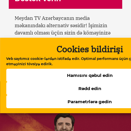
Meydan TV Azərbaycanın media
məkanındakı alternativ səsidir! İşimizin
davamlı olması üçün sizin də köməyinizə
ehtiyacımız var. Meydan TV-yə aylıq və ya
Cookies bildirişi
birdəfəlik yardımlarla dəstək olun.
Veb saytımız cookie-lərdən istifadə edir. Optimal performans üçün ç
etməyinizi tövsiyə edirik.
Dəstək verin
Hamısını qəbul edin
Oxşar məqalələr
Rədd edin
Parametrlərə gedin