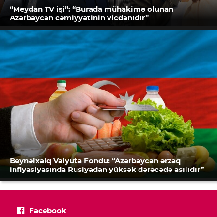
“Meydan TV işi”: “Burada mühakimə olunan
Azərbaycan cəmiyyətinin vicdanıdır”
Beynəlxalq Valyuta Fondu: “Azərbaycan ərzaq
inflyasiyasında Rusiyadan yüksək dərəcədə asılıdır”
Facebook