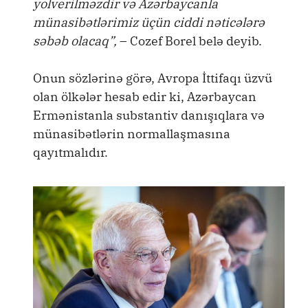
yolverilməzdir və Azərbaycanla
münasibətlərimiz üçün ciddi nəticələrə
səbəb olacaq”,
– Cozef Borel belə deyib.
Onun sözlərinə görə, Avropa İttifaqı üzvü
olan ölkələr hesab edir ki, Azərbaycan
Ermənistanla substantiv danışıqlara və
münasibətlərin normallaşmasına
qayıtmalıdır.