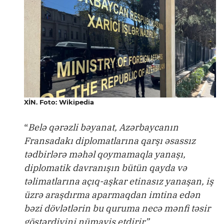
XİN. Foto: Wikipedia
“
Belə qərəzli bəyanat, Azərbaycanın
Fransadakı diplomatlarına qarşı əsassız
tədbirlərə məhəl qoymamaqla yanaşı,
diplomatik davranışın bütün qayda və
təlimatlarına açıq-aşkar etinasız yanaşan, iş
üzrə araşdırma aparmaqdan imtina edən
bəzi dövlətlərin bu quruma necə mənfi təsir
göstərdiyini nümayiş etdirir”.