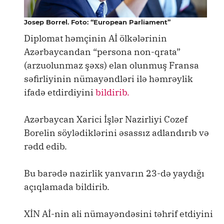
Josep Borrel. Foto: “European Parliament”
Diplomat həmçinin Aİ ölkələrinin
Azərbaycandan “persona non-qrata”
(arzuolunmaz şəxs) elan olunmuş Fransa
səfirliyinin nümayəndləri ilə həmrəylik
ifadə etdirdiyini
bildirib.
Azərbaycan Xarici İşlər Nazirliyi Cozef
Borelin söylədiklərini əsassız adlandırıb və
rədd edib.
Bu barədə nazirlik yanvarın 23-də yaydığı
açıqlamada bildirib.
XİN Aİ-nin ali nümayəndəsini təhrif etdiyini