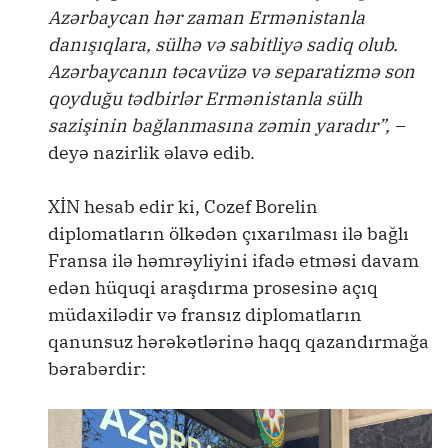
Azərbaycan hər zaman Ermənistanla
danışıqlara, sülhə və sabitliyə sadiq olub.
Azərbaycanın təcavüzə və separatizmə son
qoyduğu tədbirlər Ermənistanla sülh
sazişinin bağlanmasına zəmin yaradır”, –
deyə nazirlik əlavə edib.
XİN hesab edir ki, Cozef Borelin
diplomatların ölkədən çıxarılması ilə bağlı
Fransa ilə həmrəyliyini ifadə etməsi davam
edən hüquqi araşdırma prosesinə açıq
müdaxilədir və fransız diplomatların
qanunsuz hərəkətlərinə haqq qazandırmağa
bərabərdir: