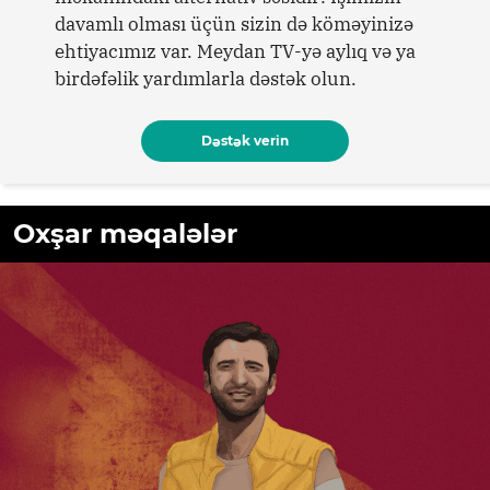
davamlı olması üçün sizin də köməyinizə
ehtiyacımız var. Meydan TV-yə aylıq və ya
birdəfəlik yardımlarla dəstək olun.
Dəstək verin
Oxşar məqalələr