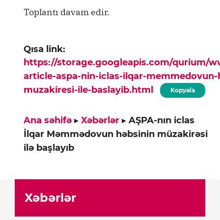
Toplantı davam edir.
Qısa link:
https://storage.googleapis.com/qurium/
article-aspa-nin-iclas-ilqar-memmedovun-
muzakiresi-ile-baslayib.html
Kopyala
Ana səhifə
▸
Xəbərlər
▸
AŞPA-nın iclas
İlqar Məmmədovun həbsinin müzakirəsi
ilə başlayıb
Xəbərlər