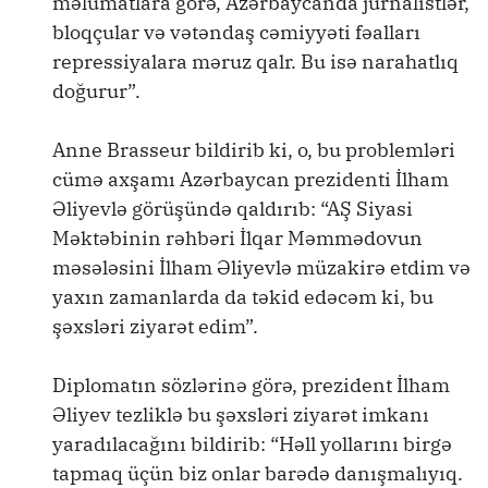
məlumatlara görə, Azərbaycanda jurnalistlər,
bloqçular və vətəndaş cəmiyyəti fəalları
repressiyalara məruz qalr. Bu isə narahatlıq
doğurur”.
Anne Brasseur bildirib ki, o, bu problemləri
cümə axşamı Azərbaycan prezidenti İlham
Əliyevlə görüşündə qaldırıb: “AŞ Siyasi
Məktəbinin rəhbəri İlqar Məmmədovun
məsələsini İlham Əliyevlə müzakirə etdim və
yaxın zamanlarda da təkid edəcəm ki, bu
şəxsləri ziyarət edim”.
Diplomatın sözlərinə görə, prezident İlham
Əliyev tezliklə bu şəxsləri ziyarət imkanı
yaradılacağını bildirib: “Həll yollarını birgə
tapmaq üçün biz onlar barədə danışmalıyıq.