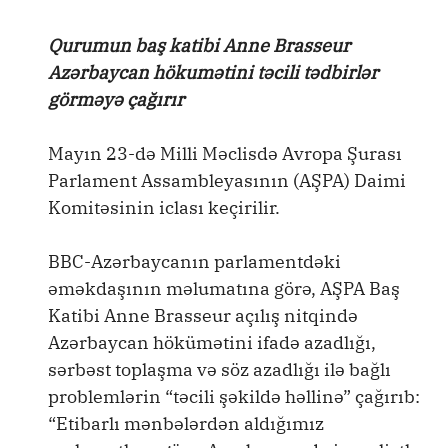
Qurumun baş katibi Anne Brasseur
Azərbaycan hökumətini təcili tədbirlər
görməyə çağırır
Mayın 23-də Milli Məclisdə Avropa Şurası
Parlament Assambleyasının (AŞPA) Daimi
Komitəsinin iclası keçirilir.
BBC-Azərbaycanın parlamentdəki
əməkdaşının məlumatına görə, AŞPA Baş
Katibi Anne Brasseur açılış nitqində
Azərbaycan hökümətini ifadə azadlığı,
sərbəst toplaşma və söz azadlığı ilə bağlı
problemlərin “təcili şəkildə həllinə” çağırıb:
“Etibarlı mənbələrdən aldığımız