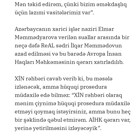
Mən təkid edirəm, çünki bizim əməkdaşlıq
üçün lazımi vasitələrimiz var”.
Azərbaycanın xarici işlər naziri Elmar
Məmmədyarova verilən suallar arasında bir
neçə dəfə ReAL sədri İlqar Məmmədovun
azad edilməsi və bu barədə Avropa İnsan
Haqları Məhkəməsinin qərarı xatırladılıb.
XİN rəhbəri cavab verib ki, bu məsələ
izlənəcək, amma hüquqi prosedura
müdaxilə edə bilməz: “XİN rəhbəri olaraq
mənim çiynimə hüquqi prosedura müdaxilə
etməyi qoymaq istəyirsiniz, amma bunu heç
bir şəklində qəbul etmirəm. AİHK qərarı var,
yerinə yetirilməsini izləyəcəyik”.