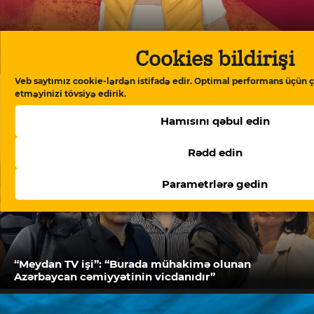
Cookies bildirişi
Doymaq feili – Ramin Deko yazır
Veb saytımız cookie-lərdən istifadə edir. Optimal performans üçün ç
etməyinizi tövsiyə edirik.
Hamısını qəbul edin
Rədd edin
Parametrlərə gedin
“Meydan TV işi”: “Burada mühakimə olunan
Azərbaycan cəmiyyətinin vicdanıdır”