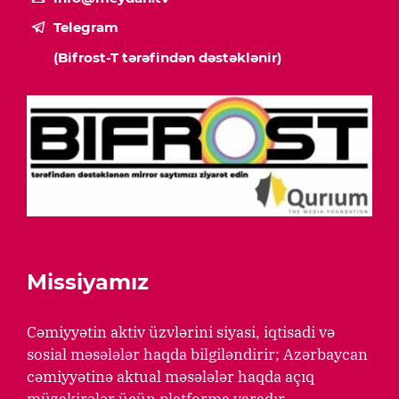
Telegram
(Bifrost-T tərəfindən dəstəklənir)
Missiyamız
Cəmiyyətin aktiv üzvlərini siyasi, iqtisadi və
sosial məsələlər haqda bilgiləndirir; Azərbaycan
cəmiyyətinə aktual məsələlər haqda açıq
müzakirələr üçün platforma yaradır.