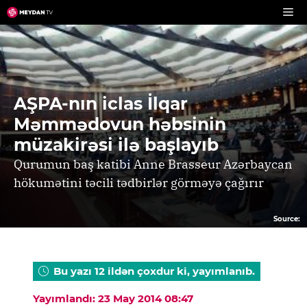
Skip
to
content
AŞPA-nın iclas İlqar
Məmmədovun həbsinin
müzakirəsi ilə başlayıb
Qurumun baş katibi Anne Brasseur Azərbaycan
hökumətini təcili tədbirlər görməyə çağırır
Source:
Bu yazı 12 ildən çoxdur ki, yayımlanıb.
Yayımlandı: 23 May 2014 08:47