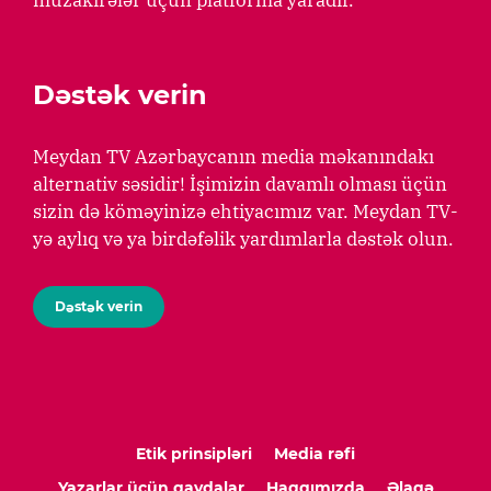
Dəstək verin
Meydan TV Azərbaycanın media məkanındakı
alternativ səsidir! İşimizin davamlı olması üçün
sizin də köməyinizə ehtiyacımız var. Meydan TV-
yə aylıq və ya birdəfəlik yardımlarla dəstək olun.
Dəstək verin
Etik prinsipləri
Media rəfi
Yazarlar üçün qaydalar
Haqqımızda
Əlaqə