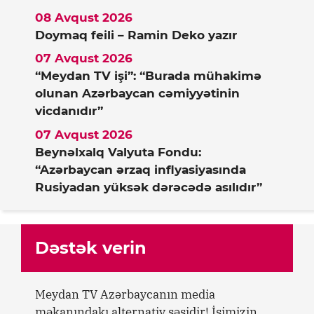
08 Avqust 2026
Doymaq feili – Ramin Deko yazır
07 Avqust 2026
“Meydan TV işi”: “Burada mühakimə
olunan Azərbaycan cəmiyyətinin
vicdanıdır”
07 Avqust 2026
Beynəlxalq Valyuta Fondu:
“Azərbaycan ərzaq inflyasiyasında
Rusiyadan yüksək dərəcədə asılıdır”
Dəstək verin
Meydan TV Azərbaycanın media
məkanındakı alternativ səsidir! İşimizin