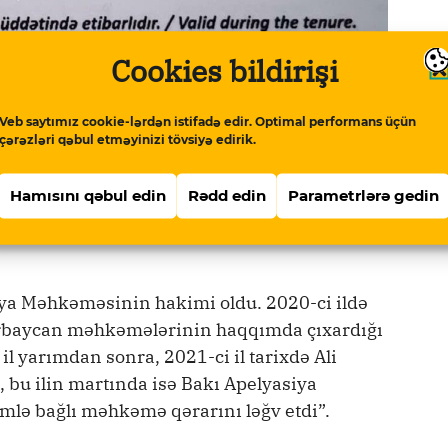
Cookies bildirişi
Veb saytımız cookie-lərdən istifadə edir. Optimal performans üçün
çərəzləri qəbul etməyinizi tövsiyə edirik.
yon Məhkəməsinin hakimi Elnur Həsənovun
Hamısını qəbul edin
Rədd edin
Parametrlərə gedin
Məhkəməsinin 10 sentyabr 2013-cü il tarixli
ya Məhkəməsinin hakimi oldu. 2020-ci ildə
rbaycan məhkəmələrinin haqqımda çıxardığı
l yarımdan sonra, 2021-ci il tarixdə Ali
u ilin martında isə Bakı Apelyasiya
mlə bağlı məhkəmə qərarını ləğv etdi”.