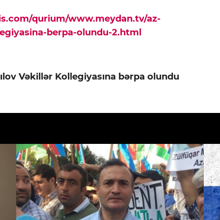
pis.com/qurium/www.meydan.tv/az-
llegiyasina-berpa-olundu-2.html
lov Vəkillər Kollegiyasına bərpa olundu