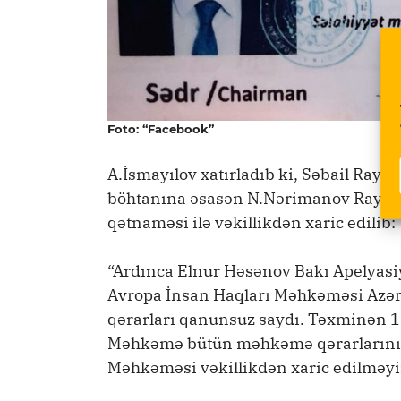
Foto: “Facebook”
A.İsmayılov xatırladıb ki, Səbail Ra
böhtanına əsasən N.Nərimanov Rayon 
qətnaməsi ilə vəkillikdən xaric edilib:
“Ardınca Elnur Həsənov Bakı Apelyasi
Avropa İnsan Haqları Məhkəməsi Azə
qərarları qanunsuz saydı. Təxminən 1 i
Məhkəmə bütün məhkəmə qərarlarını, b
Məhkəməsi vəkillikdən xaric edilməyi