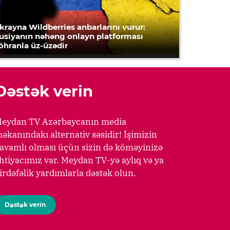
krayna Wildberries anbarlarını vurur:
usiyanın nəhəng onlayn platforması
öhranla üz-üzədir
Dəstək verin
eydan TV Azərbaycanın media
əkanındakı alternativ səsidir! İşimizin
avamlı olması üçün sizin də köməyinizə
htiyacımız var. Meydan TV-yə aylıq və ya
irdəfəlik yardımlarla dəstək olun.
Dəstək verin