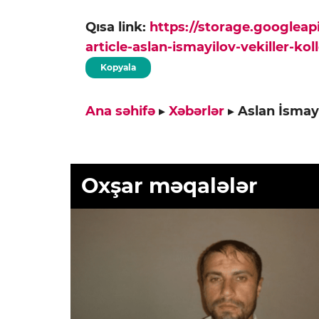
Qısa link:
https://storage.googlea
article-aslan-ismayilov-vekiller-ko
Kopyala
Ana səhifə
▸
Xəbərlər
▸
Aslan İsmayı
Oxşar məqalələr