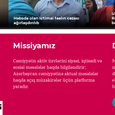
U
Həbsdə olan ictimai fəalın cəzası
R
ağırlaşdırılıb
b
Missiyamız
Cəmiyyətin aktiv üzvlərini siyasi, iqtisadi və
M
sosial məsələlər haqda bilgiləndirir;
m
Azərbaycan cəmiyyətinə aktual məsələlər
d
haqda açıq müzakirələr üçün platforma
e
yaradır.
b