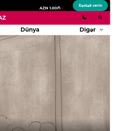
Dəstək verin
AZN 1.00₼
AZ
Dünya
Digər