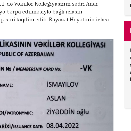
11-də Vəkillər Kollegiyasının sədri Anar
ə bərpa edilməsiylə bağlı iclasın
iqəsini təqdim edib. Rəyasət Heyətinin iclası