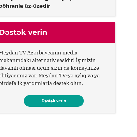
böhranla üz-üzədir
Dəstək verin
Meydan TV Azərbaycanın media
məkanındakı alternativ səsidir! İşimizin
davamlı olması üçün sizin də köməyinizə
ehtiyacımız var. Meydan TV-yə aylıq və ya
birdəfəlik yardımlarla dəstək olun.
Dəstək verin