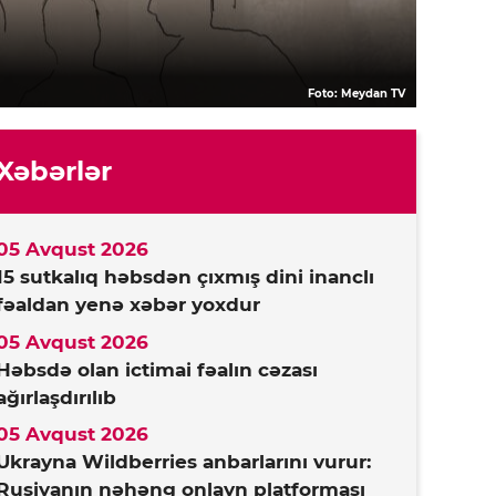
Foto: Meydan TV
Xəbərlər
05 Avqust 2026
15 sutkalıq həbsdən çıxmış dini inanclı
fəaldan yenə xəbər yoxdur
05 Avqust 2026
Həbsdə olan ictimai fəalın cəzası
ağırlaşdırılıb
05 Avqust 2026
Ukrayna Wildberries anbarlarını vurur:
Rusiyanın nəhəng onlayn platforması