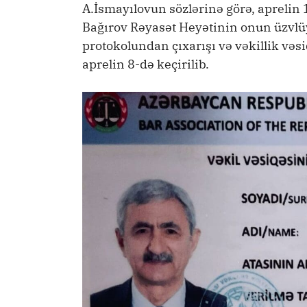
A.İsmayılovun sözlərinə görə, aprelin 
Bağırov Rəyasət Heyətinin onun üzvlüy
protokolundan çıxarışı və vəkillik vəs
aprelin 8-də keçirilib.