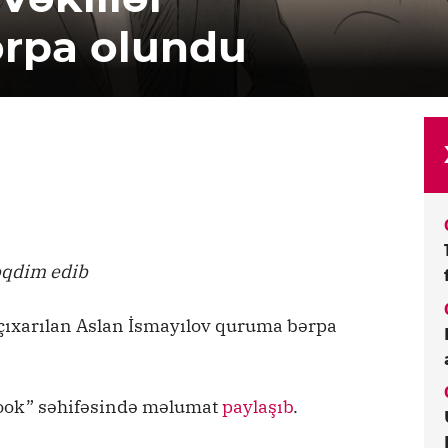
ərpa olundu
təqdim edib
 çıxarılan Aslan İsmayılov quruma bərpa
book” səhifəsində məlumat
paylaşıb
.