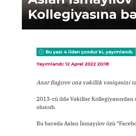
Kollegiyasına b
Bu yazı 4 ildən çoxdur ki, yayımlanıb.
Yayımlandı: 12 Aprel 2022 20:18
Anar Bağırov ona vəkillik vəsiqəsini 
2013-cü ildə Vəkillər Kollegiyasından
olunub.
Bu barədə Aslan İsmayılov özü “Face