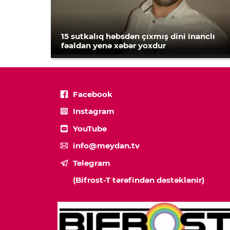
15 sutkalıq həbsdən çıxmış dini inanclı
fəaldan yenə xəbər yoxdur
Facebook
Instagram
YouTube
info@meydan.tv
Telegram
(Bifrost-T tərəfindən dəstəklənir)