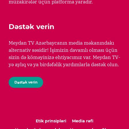
müzakirələr üçün platforma yaradır.
Dəstək verin
Meydan TV Azərbaycanın media məkanındakı
alternativ səsidir! İşimizin davamlı olması üçün
sizin də köməyinizə ehtiyacımız var. Meydan TV-
yə aylıq və ya birdəfəlik yardımlarla dəstək olun.
Dəstək verin
Etik prinsipləri
Media rəfi