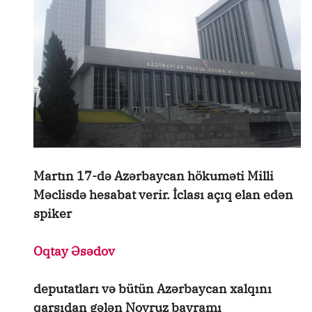
Martın 17-də Azərbaycan hökuməti Milli
Məclisdə hesabat verir. İclası açıq elan edən
spiker
Oqtay Əsədov
deputatları və bütün Azərbaycan xalqını
qarşıdan gələn Novruz bayramı