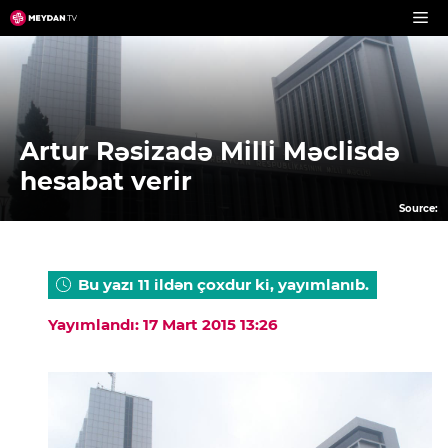
Skip
to
content
Artur Rəsizadə Milli Məclisdə
hesabat verir
Source:
Bu yazı 11 ildən çoxdur ki, yayımlanıb.
Yayımlandı: 17 Mart 2015 13:26