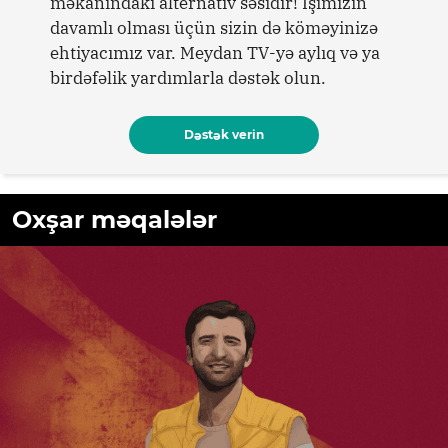
məkanındakı alternativ səsidir! İşimizin
davamlı olması üçün sizin də köməyinizə
ehtiyacımız var. Meydan TV-yə aylıq və ya
birdəfəlik yardımlarla dəstək olun.
Dəstək verin
Oxşar məqalələr