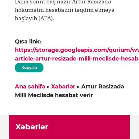
Daha sonra baş nazir Artur Rasızadə
hökumətin hesabatını təqdim etməyə
başlayıb (APA).
Qısa link:
https://storage.googleapis.com/qurium/
article-artur-resizade-milli-meclisde-hesab
Kopyala
Ana səhifə
▸
Xəbərlər
▸
Artur Rəsizadə
Milli Məclisdə hesabat verir
Xəbərlər