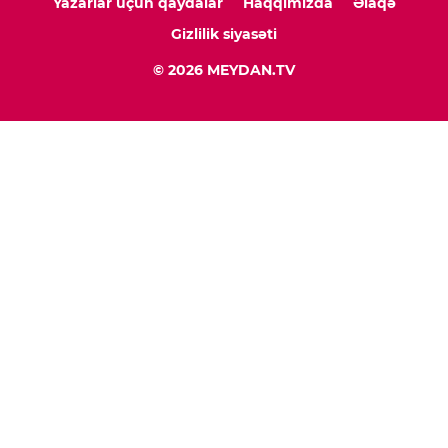
Yazarlar üçün qaydalar
Haqqımızda
Əlaqə
Gizlilik siyasəti
© 2026 MEYDAN.TV