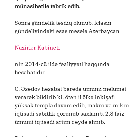
münasibətilə təbrik edib.
Sonra gündəlik təsdiq olunub. İclasın
gündəliyindəki əsas məsələ Azərbaycan
Nazirlər Kabineti
nin 2014-cü ildə fəaliyyəti haqqında
hesabatıdır.
O. Əsədov hesabat barədə ümumi məlumat
verərək bildirib ki, ötən il ölkə inkişafı
yüksək templə davam edib, makro və mikro
iqtisadi sabitlik qorunub saxlanıb, 2,8 faiz
ümumi iqtisadi artım qeydə alınıb.