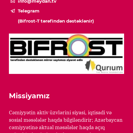
info@meydan.tv
Telegram
(Bifrost-T tərəfindən dəstəklənir)
Missiyamız
Cəmiyyətin aktiv üzvlərini siyasi, iqtisadi və
sosial məsələlər haqda bilgiləndirir; Azərbaycan
cəmiyyətinə aktual məsələlər haqda açıq