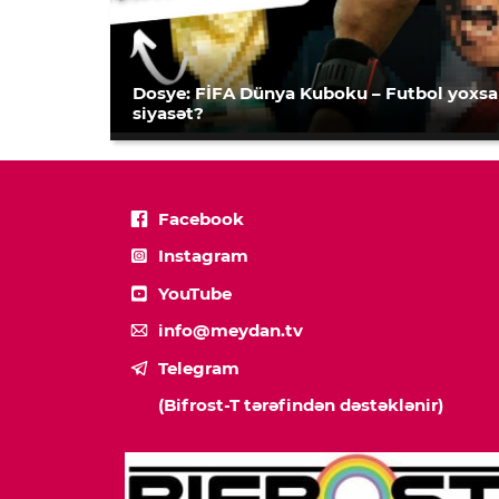
Dosye: FİFA Dünya Kuboku – Futbol yoxsa
siyasət?
Facebook
Instagram
YouTube
info@meydan.tv
Telegram
(Bifrost-T tərəfindən dəstəklənir)