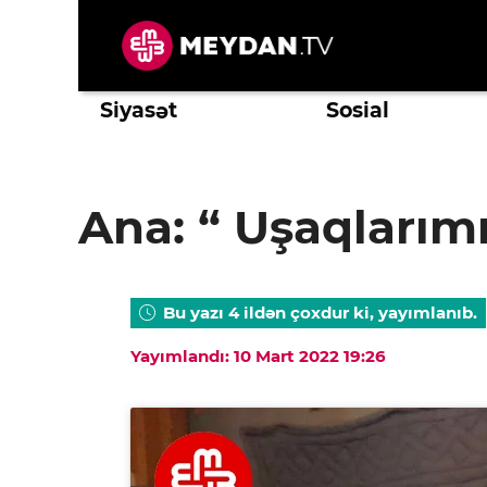
Skip
to
content
Siyasət
Sosial
Ana: “ Uşaqlarım
Bu yazı 4 ildən çoxdur ki, yayımlanıb.
Yayımlandı: 10 Mart 2022 19:26