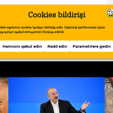
Cookies bildirişi
pis.com/qurium/www.meydan.tv/az-
-utaniram.html
Kopyala
Veb saytımız cookie-lərdən istifadə edir. Optimal performans üçün
çərəzləri qəbul etməyinizi tövsiyə edirik.
ımın qarşısında utanıram”
Hamısını qəbul edin
Rədd edin
Parametrlərə gedin