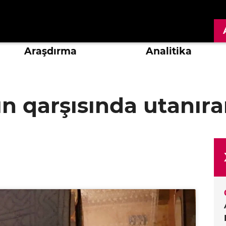
Araşdırma
Analitika
ın qarşısında utanır