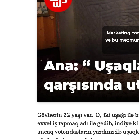
Marketinq coo
və bu məzmun
Gövhərin 22 yaşı var. O, iki uşağı ilə 
əvvəl iş tapmaq adı ilə gedib, indiyə ki
ancaq vətəndaşların yardımı ilə uşaq