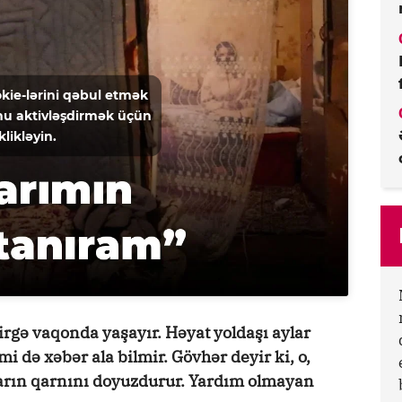
kie-lərini qəbul etmək
u aktivləşdirmək üçün
klikləyin.
birgə vaqonda yaşayır. Həyat yoldaşı aylar
mi də xəbər ala bilmir. Gövhər deyir ki, o,
ların qarnını doyuzdurur. Yardım olmayan