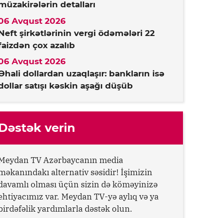
müzakirələrin detalları
06 Avqust 2026
Neft şirkətlərinin vergi ödəmələri 22
faizdən çox azalıb
06 Avqust 2026
Əhali dollardan uzaqlaşır: bankların isə
dollar satışı kəskin aşağı düşüb
Dəstək verin
Meydan TV Azərbaycanın media
məkanındakı alternativ səsidir! İşimizin
davamlı olması üçün sizin də köməyinizə
ehtiyacımız var. Meydan TV-yə aylıq və ya
birdəfəlik yardımlarla dəstək olun.