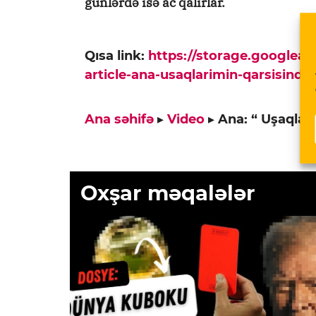
günlərdə isə ac qalırlar.
Qısa link:
https://storage.googlea
article-ana-usaqlarimin-qarsisinda
Ana səhifə
▸
Video
▸
Ana: “ Uşaqlar
Oxşar məqalələr