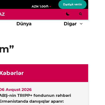
Dəstək verin
AZN 1.00₼
AZ
Dünya
Digər
am”
Xəbərlər
06 Avqust 2026
ABŞ-nin TRIPP+ fondunun rəhbəri
Ermənistanda danışıqlar aparır: