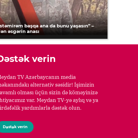
İstəmirəm başqa ana da bunu yaşasın” –
lən əsgərin anası
Dəstək verin
eydan TV Azərbaycanın media
əkanındakı alternativ səsidir! İşimizin
avamlı olması üçün sizin də köməyinizə
htiyacımız var. Meydan TV-yə aylıq və ya
irdəfəlik yardımlarla dəstək olun.
Dəstək verin