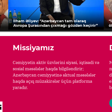
İlham Əliyev: “Azərbaycan tam olaraq
“
Avropa Şurasından çıxmağı gözdən keçirir”
ö
Missiyamız
Cəmiyyətin aktiv üzvlərini siyasi, iqtisadi və
M
sosial məsələlər haqda bilgiləndirir;
m
Azərbaycan cəmiyyətinə aktual məsələlər
d
haqda açıq müzakirələr üçün platforma
e
yaradır.
b