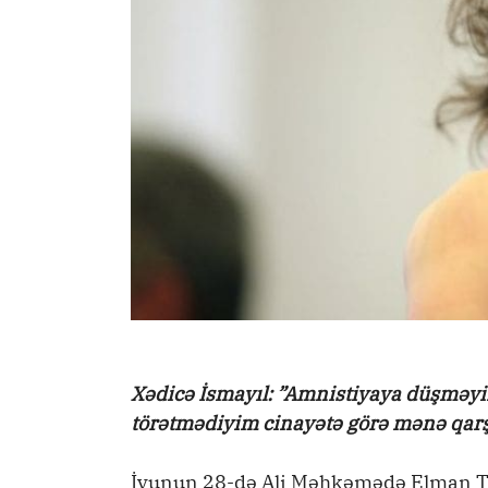
Xədicə İsmayıl: ”Amnistiyaya düşməyi
törətmədiyim cinayətə görə mənə qarşı
İyunun 28-də Ali Məhkəmədə Elman Tü