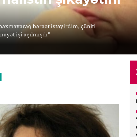
baxmayaraq bəraət istəyirdim, çünki
ayət işi açılmışdı”