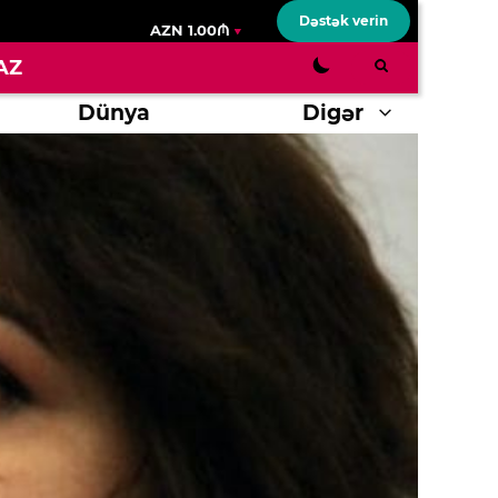
Dəstək verin
AZN 1.00₼
AZ
Dünya
Digər