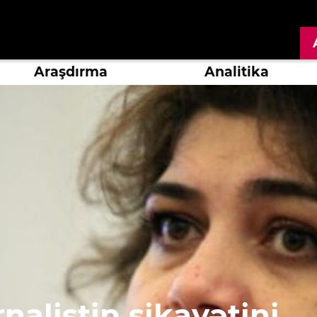
Araşdırma
Analitika
alistin şikayətini