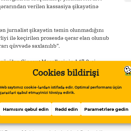
qərarından verilən kassasiya şikayətinə
 jurnalist şikayətin təmin olunmadığını
iyi ilə keçirilən prosesdə qərar elan olunub
arı qüvvədə saxlanılıb”.
i sürülən Cinayət Məcəlləsinin 147.2-ci
 “Amnistiyaya düşməyinə baxmayaraq, bəraət
Cookies bildirişi
ə görə mənə qarşı cinayət işi açılmışdı”.
Veb saytımız cookie-lərdən istifadə edir. Optimal performans üçün
ət Məcəlləsinin 147.2-ci (böhtan) maddəsi ilə
çərəzləri qəbul etməyinizi tövsiyə edirik.
istəyib. O, jurnalistin öz Facebook hesabında
üdaxilə edildiyini və ona böhtan atıldığını
Hamısını qəbul edin
Rədd edin
Parametrlərə gedin