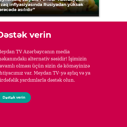
rzaq inflyasiyasında Rusiyadan yüksək
ərəcədə asılıdır”
Dəstək verin
eydan TV Azərbaycanın media
əkanındakı alternativ səsidir! İşimizin
avamlı olması üçün sizin də köməyinizə
htiyacımız var. Meydan TV-yə aylıq və ya
irdəfəlik yardımlarla dəstək olun.
Dəstək verin