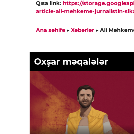
Qısa link:
https://storage.googlea
article-ali-mehkeme-jurnalistin-si
Ana səhifə
▸
Xəbərlər
▸
Ali Məhkəmə
Oxşar məqalələr