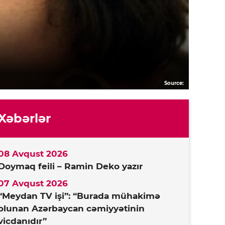
Source:
Xəbərlər
08 Avqust 2026
Doymaq feili – Ramin Deko yazır
07 Avqust 2026
“Meydan TV işi”: “Burada mühakimə
olunan Azərbaycan cəmiyyətinin
vicdanıdır”