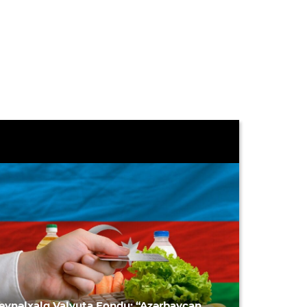
eynəlxalq Valyuta Fondu: “Azərbaycan