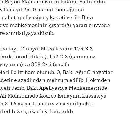
ədi Rayon Məhkəməsinin hakimi Sədrəddin
, X.İsmayıl 2500 manat məbləğində
nalist apellyasiya şikayəti verib. Bakı
siya məhkəməsinin çıxardığı qərarı qüvvədə
zrə amnistiyaya düşüb.
.İsmayıl Cinayət Məcəlləsinin 179.3.2
darda törədildikdə), 192.2.2 (qanunsuz
yayınma) və 308.2-ci (vəzifə
əri ilə ittiham olunub. O, Bakı Ağır Cinayətlər
ddətinə azadlıqdan məhrum edilib. Hökmdən
kayəti verib. Bakı Apellyasiya Məhkəməsində
 Ali Məhkəmədə Xədicə İsmayılın kassasiya
 3 il 6 ay şərti həbs cəzası verilməklə
 edib və o, azadlığa buraxılıb.