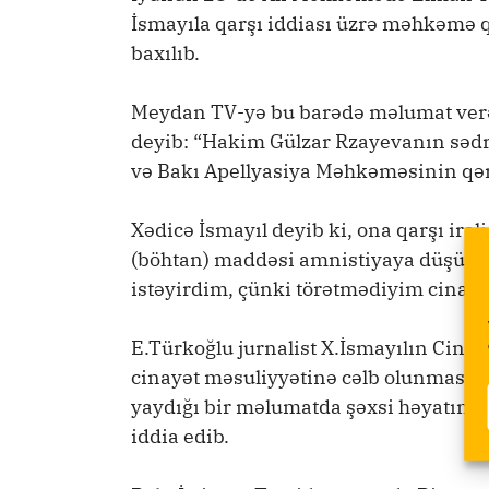
İsmayıla qarşı iddiası üzrə məhkəmə 
baxılıb.
Meydan TV-yə bu barədə məlumat verən
deyib: “Hakim Gülzar Rzayevanın sədrl
və Bakı Apellyasiya Məhkəməsinin qər
Xədicə İsmayıl deyib ki, ona qarşı irəl
(böhtan) maddəsi amnistiyaya düşüb:
istəyirdim, çünki törətmədiyim cinayət
E.Türkoğlu jurnalist X.İsmayılın Cinay
cinayət məsuliyyətinə cəlb olunmasını 
yaydığı bir məlumatda şəxsi həyatına m
iddia edib.