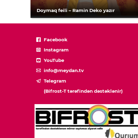
Doymaq feili – Ramin Deko yazır
Facebook
Instagram
YouTube
info@meydan.tv
Telegram
(Bifrost-T tərəfindən dəstəklənir)