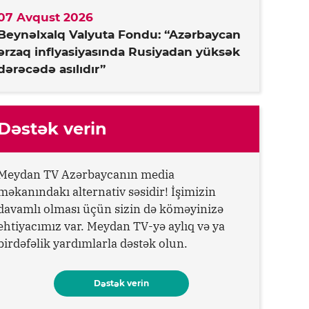
07 Avqust 2026
Beynəlxalq Valyuta Fondu: “Azərbaycan
ərzaq inflyasiyasında Rusiyadan yüksək
dərəcədə asılıdır”
Dəstək verin
Meydan TV Azərbaycanın media
məkanındakı alternativ səsidir! İşimizin
davamlı olması üçün sizin də köməyinizə
ehtiyacımız var. Meydan TV-yə aylıq və ya
birdəfəlik yardımlarla dəstək olun.
Dəstək verin