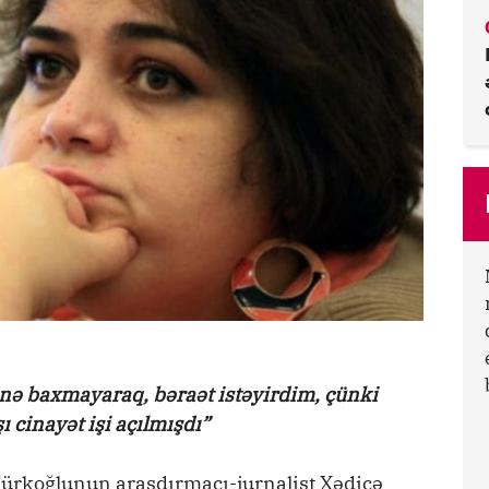
nə baxmayaraq, bəraət istəyirdim, çünki
 cinayət işi açılmışdı”
rkoğlunun araşdırmaçı-jurnalist Xədicə