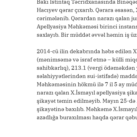
Bakı İstintaq Təcridxanasında Binəq
Hacıyev qərar çıxarıb. Qərara əsasən
cərimələnib. Qərardan narazı qalan jur
Apellyasiya Məhkəməsi birinci instan
saxlayıb. Bir müddət əvvəl həmin iş ü
2014-cü ilin dekabrında həbs edilən X
(mənimsəmə və israf etmə – külli miq
sahibkarlıq), 213.1 (vergi ödəməkdən 
səlahiyyətlərindən sui-istifadə) maddəl
Məhkəməsinin hökmü ilə 7 il 5 ay mü
narazı qalan X.İsmayıl apellyasiya şi
şikayət təmin edilməyib. Mayın 25-də
şikayətinə baxılıb. Məhkəmə X.İsmayıla
azadlığa buraxılması haqda qərar qəbul