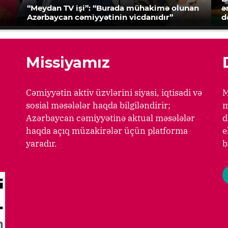
“Meydan TV işi”: “Burada mühakimə olunan
ə
Azərbaycan cəmiyyətinin vicdanıdır”
d
Missiyamız
Cəmiyyətin aktiv üzvlərini siyasi, iqtisadi və
M
sosial məsələlər haqda bilgiləndirir;
m
Azərbaycan cəmiyyətinə aktual məsələlər
d
haqda açıq müzakirələr üçün platforma
e
yaradır.
b