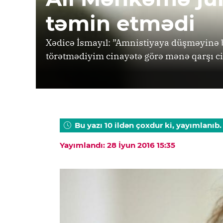
təmin etmədi
Xədicə İsmayıl: ”Amnistiyaya düşməyinə 
törətmədiyim cinayətə görə mənə qarşı cin
Bu yazı 10 ildən çoxdur ki, yayımlanıb.
Yayımlandı: 28 İyun 2016 15:35