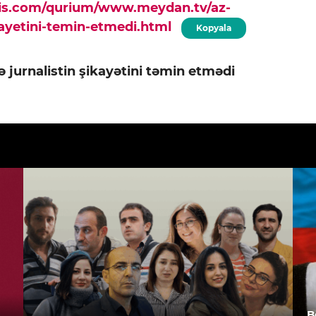
pis.com/qurium/www.meydan.tv/az-
kayetini-temin-etmedi.html
Kopyala
 jurnalistin şikayətini təmin etmədi
B