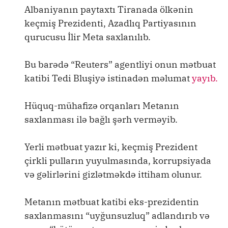
Albaniyanın paytaxtı Tiranada ölkənin
keçmiş Prezidenti, Azadlıq Partiyasının
qurucusu İlir Meta saxlanılıb.
Bu barədə “Reuters” agentliyi onun mətbuat
katibi Tedi Bluşiyə istinadən məlumat
yay
ıb.
Hüquq-mühafizə orqanları Metanın
saxlanması ilə bağlı şərh verməyib.
Yerli mətbuat yazır ki, keçmiş Prezident
çirkli pulların yuyulmasında, korrupsiyada
və gəlirlərini gizlətməkdə ittiham olunur.
Metanın mətbuat katibi eks-prezidentin
saxlanmasını “uyğunsuzluq” adlandırıb və