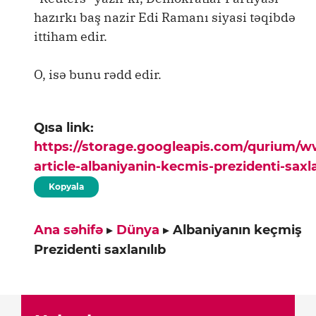
hazırkı baş nazir Edi Ramanı siyasi təqibdə
ittiham edir.
O, isə bunu rədd edir.
Qısa link:
https://storage.googleapis.com/qurium/
article-albaniyanin-kecmis-prezidenti-saxla
Kopyala
Ana səhifə
▸
Dünya
▸
Albaniyanın keçmiş
Prezidenti saxlanılıb