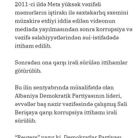
2011-ci ildə Meta yüksək vəzifəli
məmurların iştirakı ilə saxtakarlıq sxemini
müzakirə etdiyi iddia edilən videonun
mediada yayılmasından sonra korrupsiya və
vəzifə səlahiyyətlərindən sui-istifadədə
ittiham edilib.
Sonradan ona qarşı irəli sürülən ittihamlar
götürülüb.
Bu ilin sentyabrında müxalifətdə olan
Albaniya Demokratik Partiyasının lideri,
əvvəllər baş nazir vəzifəsində çalışmış Sali
Berişaya qarşı korrupsiya ittihamı irəli
sürülüb.
“Reuters” yazır ki, Demokratlar Partiyası