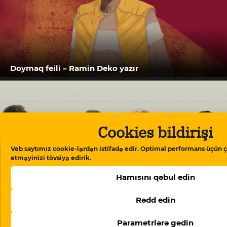
Doymaq feili – Ramin Deko yazır
Cookies bildirişi
Veb saytımız cookie-lərdən istifadə edir. Optimal performans üçün ç
etməyinizi tövsiyə edirik.
Hamısını qəbul edin
Rədd edin
“Meydan TV işi”: “Burada mühakimə olunan
Parametrlərə gedin
Azərbaycan cəmiyyətinin vicdanıdır”