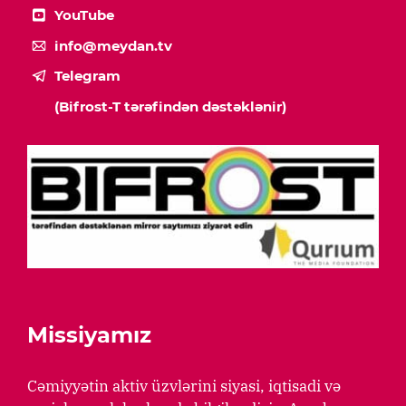
YouTube
info@meydan.tv
Telegram
(Bifrost-T tərəfindən dəstəklənir)
Missiyamız
Cəmiyyətin aktiv üzvlərini siyasi, iqtisadi və