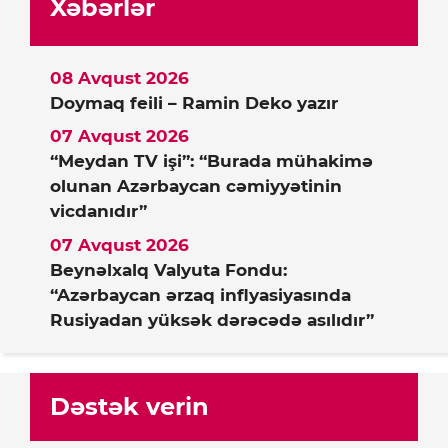
Xəbərlər
08 Avqust 2026
Doymaq feili – Ramin Deko yazır
07 Avqust 2026
“Meydan TV işi”: “Burada mühakimə
olunan Azərbaycan cəmiyyətinin
vicdanıdır”
07 Avqust 2026
Beynəlxalq Valyuta Fondu:
“Azərbaycan ərzaq inflyasiyasında
Rusiyadan yüksək dərəcədə asılıdır”
Dəstək verin