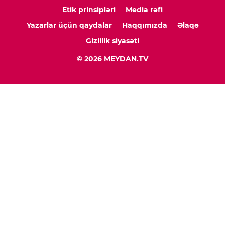
Etik prinsipləri
Media rəfi
Yazarlar üçün qaydalar
Haqqımızda
Əlaqə
Gizlilik siyasəti
© 2026 MEYDAN.TV