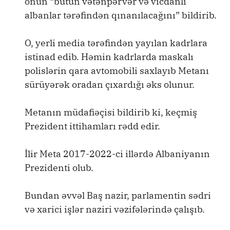
onun “bütün vətənpərvər və vicdanlı
albanlar tərəfindən qınanılacağını” bildirib.
O, yerli media tərəfindən yayılan kadrlara
istinad edib. Həmin kadrlarda maskalı
polislərin qara avtomobili saxlayıb Metanı
sürüyərək oradan çıxardığı əks olunur.
Metanın müdafiəçisi bildirib ki, keçmiş
Prezident ittihamları rədd edir.
İlir Meta 2017-2022-ci illərdə Albaniyanın
Prezidenti olub.
Bundan əvvəl Baş nazir, parlamentin sədri
və xarici işlər naziri vəzifələrində çalışıb.