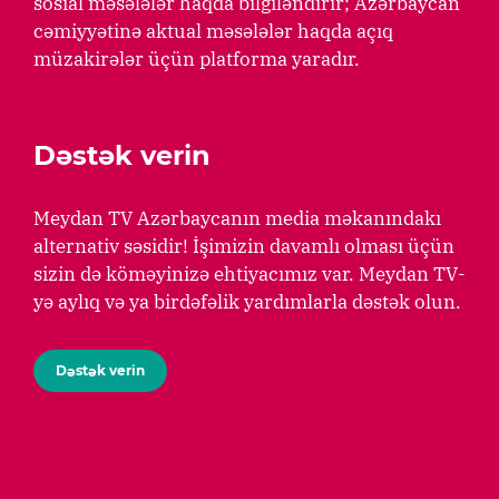
sosial məsələlər haqda bilgiləndirir; Azərbaycan
cəmiyyətinə aktual məsələlər haqda açıq
müzakirələr üçün platforma yaradır.
Dəstək verin
Meydan TV Azərbaycanın media məkanındakı
alternativ səsidir! İşimizin davamlı olması üçün
sizin də köməyinizə ehtiyacımız var. Meydan TV-
yə aylıq və ya birdəfəlik yardımlarla dəstək olun.
Dəstək verin