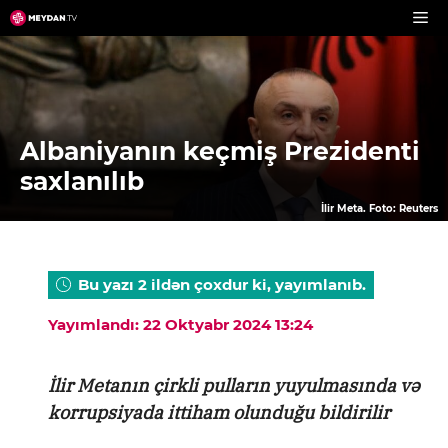
Skip
to
content
Albaniyanın keçmiş Prezidenti
saxlanılıb
İlir Meta. Foto: Reuters
Bu yazı 2 ildən çoxdur ki, yayımlanıb.
Yayımlandı: 22 Oktyabr 2024 13:24
İlir Metanın çirkli pulların yuyulmasında və
korrupsiyada ittiham olunduğu bildirilir