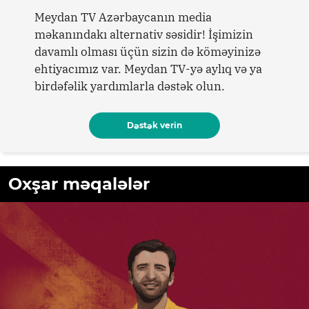
Meydan TV Azərbaycanın media
məkanındakı alternativ səsidir! İşimizin
davamlı olması üçün sizin də köməyinizə
ehtiyacımız var. Meydan TV-yə aylıq və ya
birdəfəlik yardımlarla dəstək olun.
Dəstək verin
Oxşar məqalələr