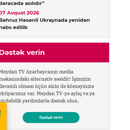
dərəcədə asılıdır”
07 Avqust 2026
Bəhruz Həsənli Ukraynada yenidən
həbs edilib
Dəstək verin
Meydan TV Azərbaycanın media
məkanındakı alternativ səsidir! İşimizin
davamlı olması üçün sizin də köməyinizə
ehtiyacımız var. Meydan TV-yə aylıq və ya
birdəfəlik yardımlarla dəstək olun.
Dəstək verin