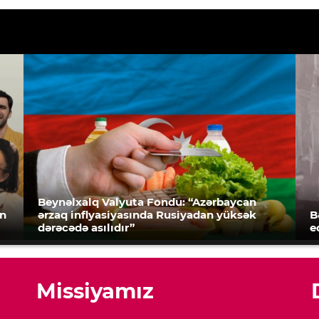
Beynəlxalq Valyuta Fondu: “Azərbaycan
an
ərzaq inflyasiyasında Rusiyadan yüksək
B
dərəcədə asılıdır”
e
Missiyamız