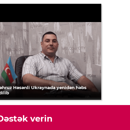
əhruz Həsənli Ukraynada yenidən həbs
dilib
Dəstək verin