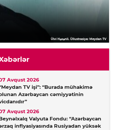
Ülvi Həsənli. Üllustrasiya: Meydan TV
Xəbərlər
07 Avqust 2026
“Meydan TV işi”: “Burada mühakimə
olunan Azərbaycan cəmiyyətinin
vicdanıdır”
07 Avqust 2026
Beynəlxalq Valyuta Fondu: “Azərbaycan
ərzaq inflyasiyasında Rusiyadan yüksək