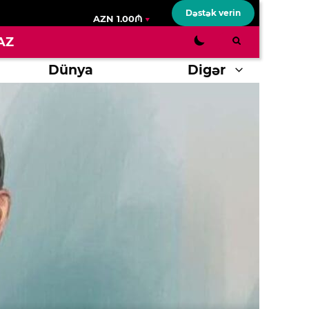
Dəstək verin
AZN 1.00₼
AZ
Dünya
Digər