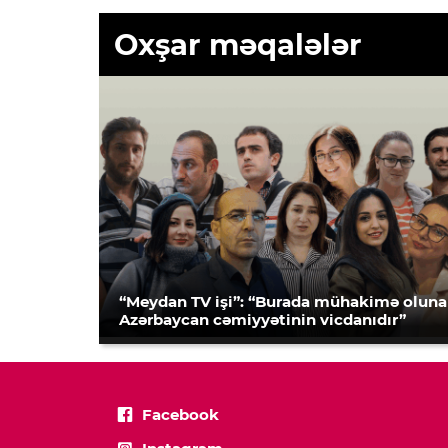
Oxşar məqalələr
“Meydan TV işi”: “Burada mühakimə olun
Azərbaycan cəmiyyətinin vicdanıdır”
Facebook