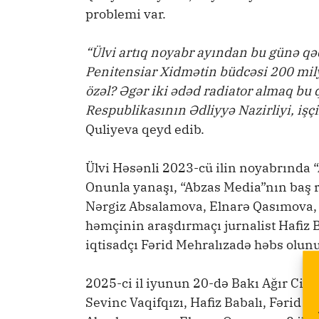
problemi var.
“Ülvi artıq noyabr ayından bu günə qəd
Penitensiar Xidmətin büdcəsi 200 mil
özəl? Əgər iki ədəd radiator almaq bu
Respublikasının Ədliyyə Nazirliyi, işçi
Quliyeva qeyd edib.
Ülvi Həsənli 2023-cü ilin noyabrında 
Onunla yanaşı, “Abzas Media”nın baş r
Nərgiz Absalamova, Elnarə Qasımova
həmçinin araşdırmaçı jurnalist Hafiz B
iqtisadçı Fərid Mehralızadə həbs olunu
2025-ci il iyunun 20-də Bakı Ağır Cina
Sevinc Vaqifqızı, Hafiz Babalı, Fərid M