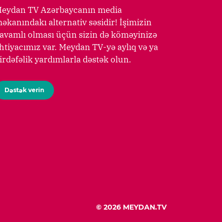
eydan TV Azərbaycanın media
əkanındakı alternativ səsidir! İşimizin
avamlı olması üçün sizin də köməyinizə
htiyacımız var. Meydan TV-yə aylıq və ya
irdəfəlik yardımlarla dəstək olun.
Dəstək verin
© 2026 MEYDAN.TV