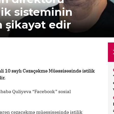
ik sisteminin
şikayət edir
li 10 saylı Cəzaçəkmə Müəssisəsində istilik
ir.
übabə Quliyeva “Facebook” sosial
barən cəzaçəkmə müəssisəsində istilik