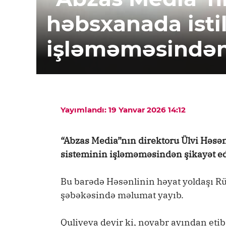
həbsxanada istil
işləməməsindən 
Yayımlandı: 19 Yanvar 2026 14:12
“Abzas Media”nın direktoru Ülvi Həsən
sisteminin işləməməsindən şikayət ed
Bu barədə Həsənlinin həyat yoldaşı R
şəbəkəsində məlumat yayıb.
Quliyeva deyir ki, noyabr ayından eti