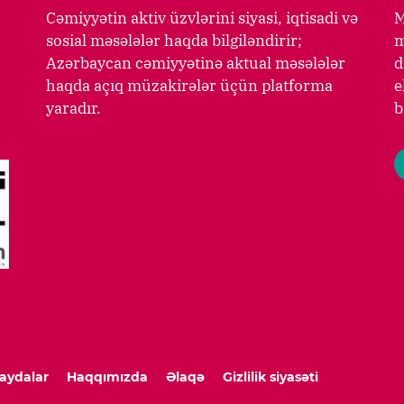
Cəmiyyətin aktiv üzvlərini siyasi, iqtisadi və
M
sosial məsələlər haqda bilgiləndirir;
m
Azərbaycan cəmiyyətinə aktual məsələlər
d
haqda açıq müzakirələr üçün platforma
e
yaradır.
b
aydalar
Haqqımızda
Əlaqə
Gizlilik siyasəti