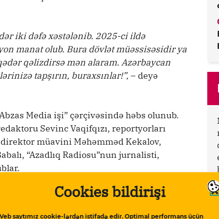
ər iki dəfə xəstələnib. 2025-ci ildə
yon manat olub. Bura dövlət müəssisəsidir ya
 qədər qəlizdirsə mən alaram. Azərbaycan
lərinizə tapşırın, buraxsınlar!”,
– deyə
“Abzas Media işi” çərçivəsində həbs olunub.
edaktoru Sevinc Vaqifqızı, reportyorları
, direktor müavini Məhəmməd Kekalov,
abalı, “Azadlıq Radiosu”nun jurnalisti,
blar.
Cookies bildirişi
yətlər Məhkəməsinin qərarı ilə Ülvi Həsənli,
ehralızadə 9 il, reportyorlar Nərgiz
Veb saytımız cookie-lərdən istifadə edir. Optimal performans üçün