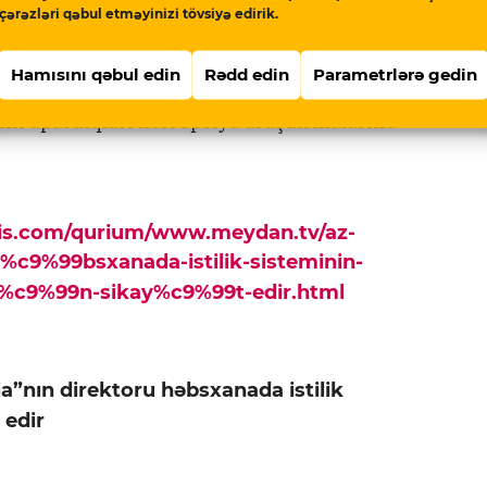
direktor müavini Məhəmməd Kekalov isə 7 il 6
çərəzləri qəbul etməyinizi tövsiyə edirik.
ib.
Hamısını qəbul edin
Rədd edin
Parametrlərə gedin
ə təqsirli biliniblər. Jurnalistlər irəli
inin apardıqları korrupsiya araşdırmalarına
pis.com/qurium/www.meydan.tv/az-
h%c9%99bsxanada-istilik-sisteminin-
c9%99n-sikay%c9%99t-edir.html
a”nın direktoru həbsxanada istilik
 edir