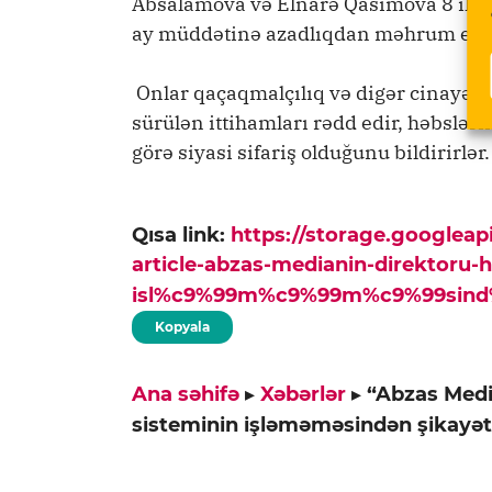
Absalamova və Elnarə Qasımova 8 il, 
ay müddətinə azadlıqdan məhrum edil
Onlar qaçaqmalçılıq və digər cinayətlərd
sürülən ittihamları rədd edir, həbslər
görə siyasi sifariş olduğunu bildirirlər.
Qısa link:
https://storage.googlea
article-abzas-medianin-direktoru-
isl%c9%99m%c9%99m%c9%99sind%
Kopyala
Ana səhifə
▸
Xəbərlər
▸
“Abzas Medi
sisteminin işləməməsindən şikayət