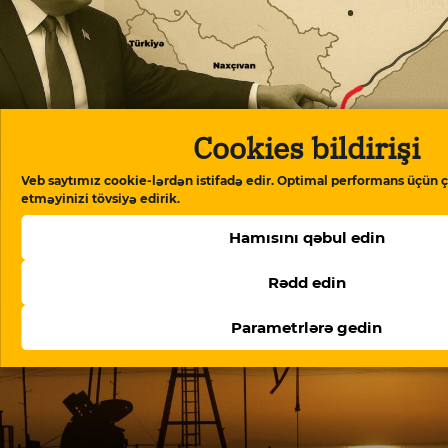
Cookies bildirişi
ABŞ-nin TRIPP+ fondunun rəhbəri Ermənistanda
danışıqlar aparır: müzakirələrin detalları
Veb saytımız cookie-lərdən istifadə edir. Optimal performans üçün ç
etməyinizi tövsiyə edirik.
Hamısını qəbul edin
Rədd edin
Parametrlərə gedin