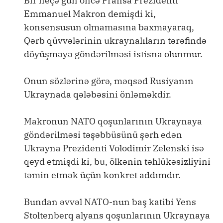
Bir neçə gün öncə Fransa Prezidenti
Emmanuel Makron demişdi ki,
konsensusun olmamasına baxmayaraq,
Qərb qüvvələrinin ukraynalıların tərəfində
döyüşməyə göndərilməsi istisna olunmur.
Onun sözlərinə görə, məqsəd Rusiyanın
Ukraynada qələbəsini önləməkdir.
Makronun NATO qoşunlarının Ukraynaya
göndərilməsi təşəbbüsünü şərh edən
Ukrayna Prezidenti Volodimir Zelenski isə
qeyd etmişdi ki, bu, ölkənin təhlükəsizliyini
təmin etmək üçün konkret addımdır.
Bundan əvvəl NATO-nun baş katibi Yens
Stoltenberq alyans qoşunlarının Ukraynaya