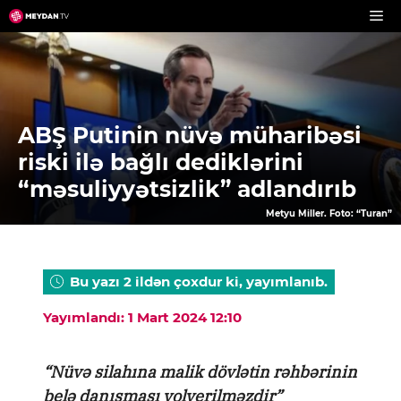
Skip
to
content
ABŞ Putinin nüvə müharibəsi
riski ilə bağlı dediklərini
“məsuliyyətsizlik” adlandırıb
Metyu Miller. Foto: “Turan”
Bu yazı 2 ildən çoxdur ki, yayımlanıb.
Yayımlandı: 1 Mart 2024 12:10
“Nüvə silahına malik dövlətin rəhbərinin
belə danışması yolverilməzdir”