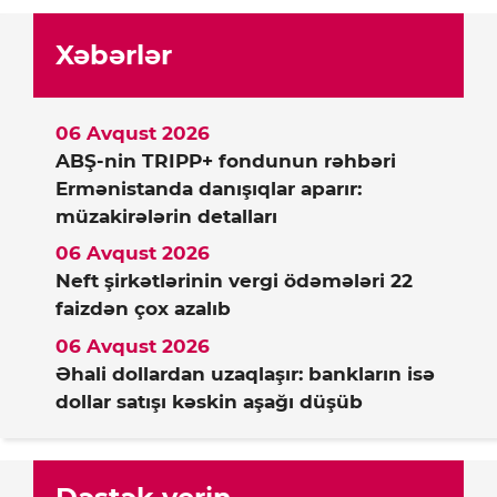
Xəbərlər
06 Avqust 2026
ABŞ-nin TRIPP+ fondunun rəhbəri
Ermənistanda danışıqlar aparır:
müzakirələrin detalları
06 Avqust 2026
Neft şirkətlərinin vergi ödəmələri 22
faizdən çox azalıb
06 Avqust 2026
Əhali dollardan uzaqlaşır: bankların isə
dollar satışı kəskin aşağı düşüb