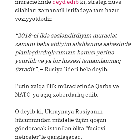
müraciətində
qeyd edib
ki, strateji nüvə
silahları zəmanətli istifadəyə tam hazır
vəziyyətdədir.
“2018-ci ildə səsləndirdiyim müraciət
zamanı bəhs etdiyim silahlanma sahəsində
planlaşdırdıqlarımızın hamısı yerinə
yetirilib və ya bir hissəsi tamamlanmaq
üzrədir”
, – Rusiya lideri belə deyib.
Putin xalqa illik müraciətində Qərbə və
NATO-ya açıq xəbərdarlıq edib.
O deyib ki, Ukraynaya Rusiyanın
hücumundan müdafiə üçün qoşun
göndərəcək istənilən ölkə “faciəvi
nəticələr”lə qarşılaşacaq.