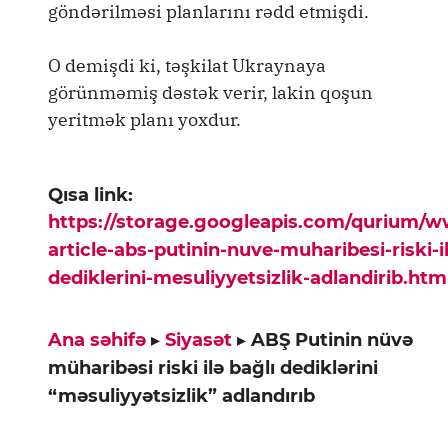
göndərilməsi planlarını rədd etmişdi.
O demişdi ki, təşkilat Ukraynaya
görünməmiş dəstək verir, lakin qoşun
yeritmək planı yoxdur.
Qısa link:
https://storage.googleapis.com/qurium/
article-abs-putinin-nuve-muharibesi-riski-il
dediklerini-mesuliyyetsizlik-adlandirib.htm
Ana səhifə
▸
Siyasət
▸
ABŞ Putinin nüvə
müharibəsi riski ilə bağlı dediklərini
“məsuliyyətsizlik” adlandırıb