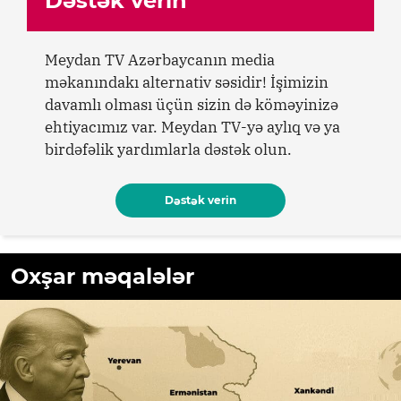
Dəstək verin
Meydan TV Azərbaycanın media
məkanındakı alternativ səsidir! İşimizin
davamlı olması üçün sizin də köməyinizə
ehtiyacımız var. Meydan TV-yə aylıq və ya
birdəfəlik yardımlarla dəstək olun.
Dəstək verin
Oxşar məqalələr