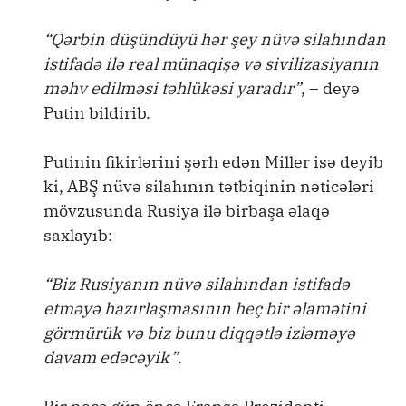
“Qərbin düşündüyü hər şey nüvə silahından
istifadə ilə real münaqişə və sivilizasiyanın
məhv edilməsi təhlükəsi yaradır”
, – deyə
Putin bildirib.
Putinin fikirlərini şərh edən Miller isə deyib
ki, ABŞ nüvə silahının tətbiqinin nəticələri
mövzusunda Rusiya ilə birbaşa əlaqə
saxlayıb:
“Biz Rusiyanın nüvə silahından istifadə
etməyə hazırlaşmasının heç bir əlamətini
görmürük və biz bunu diqqətlə izləməyə
davam edəcəyik”
.